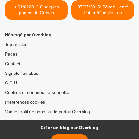
< 01/012016 Quelques
07/07/2015: Sénat/ Hervé
photos de Guînes
Poher /Question au
gouvernement: RSA et
Service Civique >
Hébergé par Overblog
Top articles
Pages
Contact
Signaler un abus
C.G.U.
Cookies et données personnelles
Préférences cookies
Voir le profil de popo sur le portail Overblog
Créer un blog sur Overblog