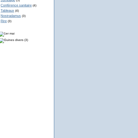
Jumelage
(5)
Conférence sanitaire
(4)
Tableaux
(4)
Nostradamus
(3)
Rire
(3)