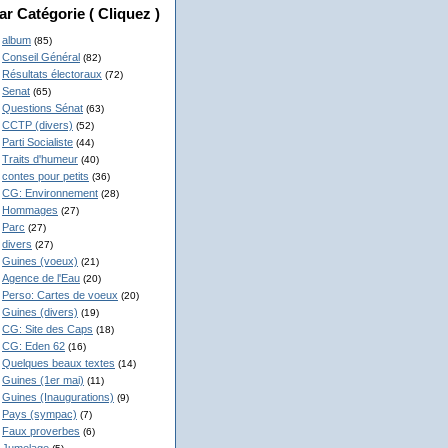
ar Catégorie ( Cliquez )
album
(85)
Conseil Général
(82)
Résultats électoraux
(72)
Senat
(65)
Questions Sénat
(63)
CCTP (divers)
(52)
Parti Socialiste
(44)
Traits d'humeur
(40)
contes pour petits
(36)
CG: Environnement
(28)
Hommages
(27)
Parc
(27)
divers
(27)
Guines (voeux)
(21)
Agence de l'Eau
(20)
Perso: Cartes de voeux
(20)
Guines (divers)
(19)
CG: Site des Caps
(18)
CG: Eden 62
(16)
Quelques beaux textes
(14)
Guines (1er mai)
(11)
Guines (Inaugurations)
(9)
Pays (sympac)
(7)
Faux proverbes
(6)