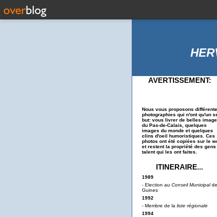
HER
AVERTISSEMENT:
Nous vous proposons différent
photographies qui n'ont qu'un s
but: vous livrer de belles imag
du Pas-de-Calais, quelques
images du monde et quelques
clins d'oeil humoristiques. Ces
photos ont été copiées sur le w
et restent la propriété des gens
talent qui les ont faites.
ITINERAIRE...
1989
- Election au
Conseil Municipal
d
Guines
1992
- Membre de la
liste régionale
1994