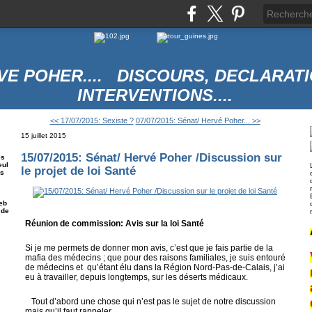
VE POHER.... DISCOURS, DECLARATI
INTERVENTIONS....
<< 17/07/2015: Sexiste ?
07/07/2015: Sénat/ Hervé Poher... >>
15 juillet 2015
15/07/2015: Sénat/ Hervé Poher /Discussion sur
es
eul
le projet de loi Santé
es
eb
 de
Réunion de commission: Avis sur la loi Santé
Si je me permets de donner mon avis, c’est que je fais partie de la
mafia des médecins ; que pour des raisons familiales, je suis entouré
e
de médecins et qu’étant élu dans la Région Nord-Pas-de-Calais, j’ai
eu à travailler, depuis longtemps, sur les déserts médicaux.
Tout d’abord une chose qui n’est pas le sujet de notre discussion
mais qu’il faut rappeler.