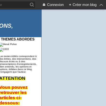
Connexion
+
Créer mon blog
ONS,
THEMES ABORDES
Les textes édités correspondent à
des lettres, des interventions, des
discours écrits ou à des
retranscriptions d'enregistrements.
Bien entendu, les opinions et
options, éditées dans ce blog,
n'engagent que l'auteur.
ATTENTION
Vous pouvez
retrouver les
articles ci-
dessous: