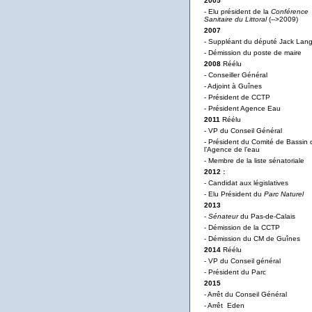
2005
- Elu président de la
Conférence
Sanitaire du Littoral
(-->2009)
2007
- Suppléant du député Jack Lan
- Démission du poste de maire
2008
Réélu
- Conseiller Général
- Adjoint à Guînes
- Président de CCTP
- Président Agence Eau
2011
Réélu
- VP du Conseil Général
- Président du Comité de Bassin 
l’Agence de l’eau
- Membre de la liste sénatoriale
2012 :
- Candidat aux législatives
- Elu Président du
Parc Naturel
2013
-
Sénateur
du Pas-de-Calais
- Démission de la CCTP
- Démission du CM de Guînes
2014
Réélu
- VP du Conseil général
- Président du Parc
2015
- Arrêt du Conseil Général
- Arrêt Eden