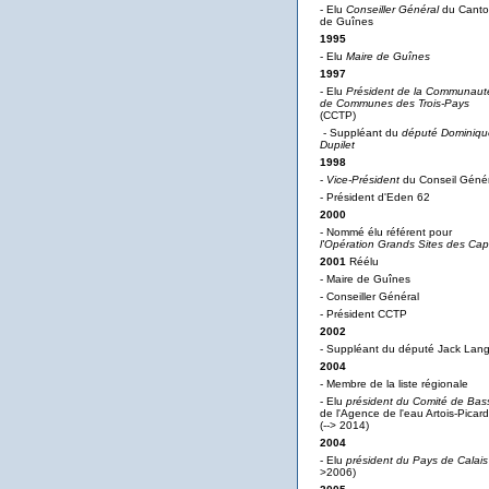
- Elu
Conseiller Général
du Cant
de Guînes
1995
- Elu
Maire de Guînes
1997
- Elu
Président de la Communaut
de Communes des Trois-Pays
(CCTP)
- Suppléant du
député Dominiqu
Dupilet
1998
-
Vice-Président
du Conseil Génér
- Président d'Eden 62
2000
- Nommé élu référent pour
l'Opération Grands Sites des Ca
2001
Réélu
- Maire de Guînes
- Conseiller Général
- Président CCTP
2002
- Suppléant du député Jack Lan
2004
- Membre de la liste régionale
- Elu
président du Comité de Bas
de l'Agence de l'eau Artois-Picard
(--> 2014)
2004
- Elu
président du Pays de Calais
>2006)