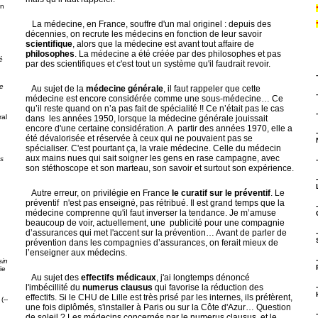
on
La médecine, en France, souffre d'un mal originel : depuis des
décennies, on recrute les médecins en fonction de leur savoir
scientifique
, alors que la médecine est avant tout affaire de
philosophes
. La médecine a été créée par des philosophes et pas
é
par des scientifiques et c'est tout un système qu'il faudrait revoir.
e
Au sujet de la
médecine générale
, il faut rappeler que cette
médecine est encore considérée comme une sous-médecine… Ce
qu’il reste quand on n’a pas fait de spécialité !! Ce n’était pas le cas
al
dans les années 1950, lorsque la médecine générale jouissait
encore d'une certaine considération. A partir des années 1970, elle a
été dévalorisée et réservée à ceux qui ne pouvaient pas se
spécialiser. C'est pourtant ça, la vraie médecine. Celle du médecin
aux mains nues qui sait soigner les gens en rase campagne, avec
ps
son stéthoscope et son marteau, son savoir et surtout son expérience.
Autre erreur, on privilégie en France
le curatif sur le préventif
. Le
préventif n'est pas enseigné, pas rétribué. Il est grand temps que la
médecine comprenne qu'il faut inverser la tendance. Je m’amuse
beaucoup de voir, actuellement, une publicité pour une compagnie
g
d’assurances qui met l'accent sur la prévention… Avant de parler de
prévention dans les compagnies d’assurances, on ferait mieux de
l’enseigner aux médecins.
sin
ie
Au sujet des
effectifs médicaux
, j'ai longtemps dénoncé
l'imbécillité du
numerus clausus
qui favorise la réduction des
effectifs. Si le CHU de Lille est très prisé par les internes, ils préfèrent,
(--
une fois diplômés, s'installer à Paris ou sur la Côte d'Azur… Question
de soleil ? Les médecins concernés par le numerus clausus, et le