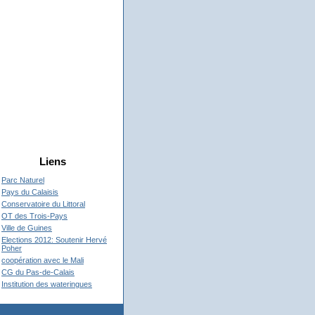
Liens
Parc Naturel
Pays du Calaisis
Conservatoire du Littoral
OT des Trois-Pays
Ville de Guines
Elections 2012: Soutenir Hervé
Poher
coopération avec le Mali
CG du Pas-de-Calais
Institution des wateringues