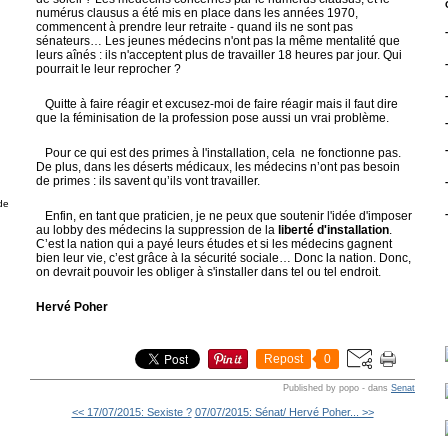
numérus clausus a été mis en place dans les années 1970,
commencent à prendre leur retraite - quand ils ne sont pas
sénateurs… Les jeunes médecins n'ont pas la même mentalité que
leurs aînés : ils n'acceptent plus de travailler 18 heures par jour. Qui
g
pourrait le leur reprocher ?
Quitte à faire réagir et excusez-moi de faire réagir mais il faut dire
que la féminisation de la profession pose aussi un vrai problème.
Pour ce qui est des primes à l'installation, cela ne fonctionne pas.
De plus, dans les déserts médicaux, les médecins n’ont pas besoin
de primes : ils savent qu’ils vont travailler.
de
Enfin, en tant que praticien, je ne peux que soutenir l'idée d'imposer
au lobby des médecins la suppression de la
liberté d'installation
.
C’est la nation qui a payé leurs études et si les médecins gagnent
bien leur vie, c’est grâce à la sécurité sociale… Donc la nation. Donc,
on devrait pouvoir les obliger à s'installer dans tel ou tel endroit.
Hervé Poher
Repost
0
Published by popo
-
dans
Senat
<< 17/07/2015: Sexiste ?
07/07/2015: Sénat/ Hervé Poher... >>