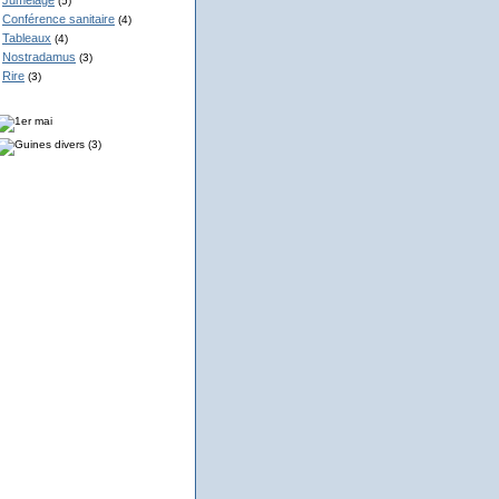
Jumelage
(5)
Conférence sanitaire
(4)
Tableaux
(4)
Nostradamus
(3)
Rire
(3)