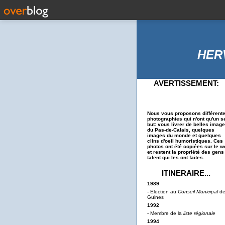
HER
AVERTISSEMENT:
Nous vous proposons différent
photographies qui n'ont qu'un s
but: vous livrer de belles imag
du Pas-de-Calais, quelques
images du monde et quelques
clins d'oeil humoristiques. Ces
photos ont été copiées sur le w
et restent la propriété des gens
talent qui les ont faites.
ITINERAIRE...
1989
- Election au
Conseil Municipal
d
Guines
1992
- Membre de la
liste régionale
1994