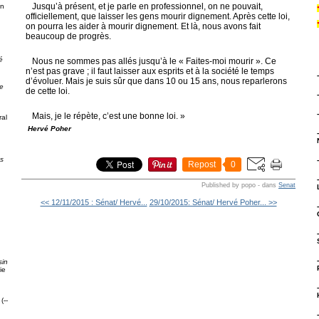
Jusqu’à présent, et je parle en professionnel, on ne pouvait,
on
officiellement, que laisser les gens mourir dignement. Après cette loi,
on pourra les aider à mourir dignement. Et là, nous avons fait
beaucoup de progrès.
é
Nous ne sommes pas allés jusqu’à le « Faites-moi mourir ». Ce
n’est pas grave ; il faut laisser aux esprits et à la société le temps
d’évoluer. Mais je suis sûr que dans 10 ou 15 ans, nous reparlerons
e
de cette loi.
Mais, je le répète, c’est une bonne loi. »
al
Hervé Poher
ps
Repost
0
Published by popo
-
dans
Senat
<< 12/11/2015 : Sénat/ Hervé...
29/10/2015: Sénat/ Hervé Poher... >>
g
sin
ie
(--