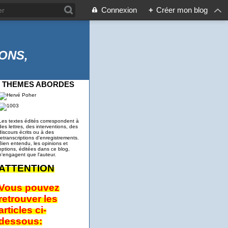
Connexion
+
Créer mon blog
ONS,
THEMES ABORDES
Les textes édités correspondent à
des lettres, des interventions, des
discours écrits ou à des
retranscriptions d'enregistrements.
Bien entendu, les opinions et
options, éditées dans ce blog,
n'engagent que l'auteur.
ATTENTION
Vous pouvez
retrouver les
articles ci-
dessous: