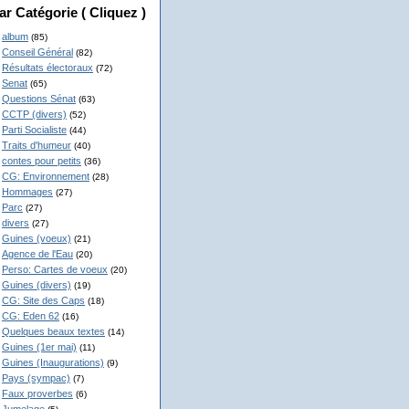
ar Catégorie ( Cliquez )
album
(85)
Conseil Général
(82)
Résultats électoraux
(72)
Senat
(65)
Questions Sénat
(63)
CCTP (divers)
(52)
Parti Socialiste
(44)
Traits d'humeur
(40)
contes pour petits
(36)
CG: Environnement
(28)
Hommages
(27)
Parc
(27)
divers
(27)
Guines (voeux)
(21)
Agence de l'Eau
(20)
Perso: Cartes de voeux
(20)
Guines (divers)
(19)
CG: Site des Caps
(18)
CG: Eden 62
(16)
Quelques beaux textes
(14)
Guines (1er mai)
(11)
Guines (Inaugurations)
(9)
Pays (sympac)
(7)
Faux proverbes
(6)