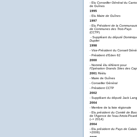
- Elu
Conseiller Général
du Cant
de Guînes
1995
- Elu
Maire de Guînes
1997
- Elu
Président de la Communaut
de Communes des Trois-Pays
(CCTP)
- Suppléant du
député Dominiqu
Dupilet
1998
-
Vice-Président
du Conseil Génér
- Président d'Eden 62
2000
- Nommé élu référent pour
l'Opération Grands Sites des Ca
2001
Réélu
- Maire de Guînes
- Conseiller Général
- Président CCTP
2002
- Suppléant du député Jack Lan
2004
- Membre de la liste régionale
- Elu
président du Comité de Bas
de l'Agence de l'eau Artois-Picard
(--> 2014)
2004
- Elu
président du Pays de Calais
>2006)