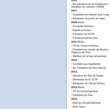
2005
- Elu président de la
Conférence
Sanitaire du Littoral
(-->2009)
2007
- Suppléant du député Jack Lan
- Démission du poste de maire
2008
Réélu
- Conseiller Général
- Adjoint à Guînes
- Président de CCTP
- Président Agence Eau
2011
Réélu
- VP du Conseil Général
- Président du Comité de Bassin 
l’Agence de l’eau
- Membre de la liste sénatoriale
2012 :
- Candidat aux législatives
- Elu Président du
Parc Naturel
2013
-
Sénateur
du Pas-de-Calais
- Démission de la CCTP
- Démission du CM de Guînes
2014
Réélu
- VP du Conseil général
- Président du Parc
2015
- Arrêt du Conseil Général
- Arrêt Eden