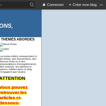
Connexion
+
Créer mon blog
ONS,
THEMES ABORDES
Les textes édités correspondent à
des lettres, des interventions, des
discours écrits ou à des
retranscriptions d'enregistrements.
Bien entendu, les opinions et
options, éditées dans ce blog,
n'engagent que l'auteur.
ATTENTION
Vous pouvez
retrouver les
articles ci-
dessous: