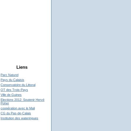
Liens
Parc Naturel
Pays du Calaisis
Conservatoire du Littoral
OT des Trois-Pays
Ville de Guines
Elections 2012: Soutenir Hervé
Poher
coopération avec le Mali
CG du Pas-de-Calais
Institution des wateringues