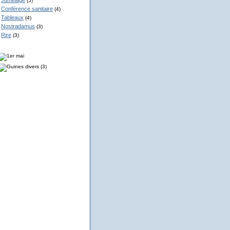
Jumelage
(5)
Conférence sanitaire
(4)
Tableaux
(4)
Nostradamus
(3)
Rire
(3)