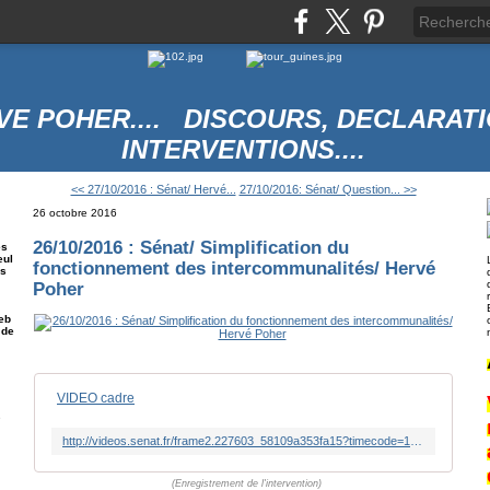
VE POHER.... DISCOURS, DECLARATI
INTERVENTIONS....
<< 27/10/2016 : Sénat/ Hervé...
27/10/2016: Sénat/ Question... >>
26 octobre 2016
26/10/2016 : Sénat/ Simplification du
es
eul
fonctionnement des intercommunalités/ Hervé
es
Poher
eb
 de
VIDEO cadre
e
http://videos.senat.fr/frame2.227603_58109a353fa15?timecode=16923000
(Enregistrement de l'intervention)