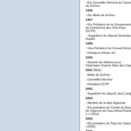
- Elu
Conseiller Général
du Cant
de Guînes
1995
- Elu
Maire de Guînes
1997
- Elu
Président de la Communaut
de Communes des Trois-Pays
(CCTP)
- Suppléant du
député Dominiqu
Dupilet
1998
-
Vice-Président
du Conseil Génér
- Président d'Eden 62
2000
- Nommé élu référent pour
l'Opération Grands Sites des Ca
2001
Réélu
- Maire de Guînes
- Conseiller Général
- Président CCTP
2002
- Suppléant du député Jack Lan
2004
- Membre de la liste régionale
- Elu
président du Comité de Bas
de l'Agence de l'eau Artois-Picard
(--> 2014)
2004
- Elu
président du Pays de Calais
>2006)