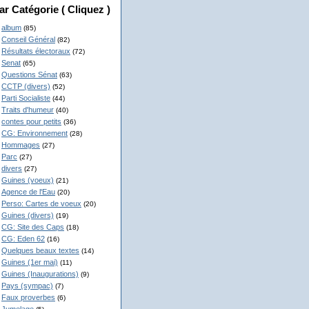
ar Catégorie ( Cliquez )
album
(85)
Conseil Général
(82)
Résultats électoraux
(72)
Senat
(65)
Questions Sénat
(63)
CCTP (divers)
(52)
Parti Socialiste
(44)
Traits d'humeur
(40)
contes pour petits
(36)
CG: Environnement
(28)
Hommages
(27)
Parc
(27)
divers
(27)
Guines (voeux)
(21)
Agence de l'Eau
(20)
Perso: Cartes de voeux
(20)
Guines (divers)
(19)
CG: Site des Caps
(18)
CG: Eden 62
(16)
Quelques beaux textes
(14)
Guines (1er mai)
(11)
Guines (Inaugurations)
(9)
Pays (sympac)
(7)
Faux proverbes
(6)