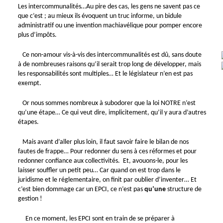
Les intercommunalités…Au pire des cas, les gens ne savent pas ce
que c’est ; au mieux ils évoquent un truc informe, un bidule
administratif ou une invention machiavélique pour pomper encore
plus d’impôts.
Ce non-amour vis-à-vis des intercommunalités est dû, sans doute
à de nombreuses raisons qu’il serait trop long de développer, mais
les responsabilités sont multiples… Et le législateur n’en est pas
exempt.
Or nous sommes nombreux à subodorer que la loi NOTRE n’est
qu’une étape… Ce qui veut dire, implicitement, qu’il y aura d’autres
étapes.
Mais avant d’aller plus loin, il faut savoir faire le bilan de nos
fautes de frappe… Pour redonner du sens à ces réformes et pour
redonner confiance aux collectivités. Et, avouons-le, pour les
laisser souffler un petit peu… Car quand on est trop dans le
juridisme et le réglementaire, on finit par oublier d’inventer… Et
c’est bien dommage car un EPCI, ce n’est pas
qu’une
structure de
gestion !
En ce moment, les EPCI sont en train de se préparer à