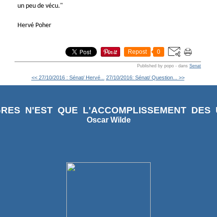
un peu de vécu."
Hervé Poher
Repost
0
Published by popo
-
dans
Senat
<< 27/10/2016 : Sénat/ Hervé...
27/10/2016: Sénat/ Question... >>
RES N'EST QUE L'ACCOMPLISSEMENT DES U
Oscar Wilde