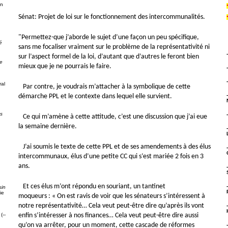
on
Sénat: Projet de loi sur le fonctionnement des intercommunalités.
"Permettez-que j’aborde le sujet d’une façon un peu spécifique,
é
sans me focaliser vraiment sur le problème de la représentativité ni
sur l’aspect formel de la loi, d’autant que d’autres le feront bien
e
mieux que je ne pourrais le faire.
al
Par contre, je voudrais m’attacher à la symbolique de cette
démarche PPL et le contexte dans lequel elle survient.
ps
Ce qui m’amène à cette attitude, c’est une discussion que j’ai eue
la semaine dernière.
J’ai soumis le texte de cette PPL et de ses amendements à des élus
intercommunaux, élus d’une petite CC qui s’est mariée 2 fois en 3
g
ans.
Et ces élus m’ont répondu en souriant, un tantinet
sin
ie
moqueurs : « On est ravis de voir que les sénateurs s’intéressent à
notre représentativité… Cela veut peut-être dire qu’après ils vont
enfin s’intéresser à nos finances… Cela veut peut-être dire aussi
(--
qu’on va arrêter, pour un moment, cette cascade de réformes