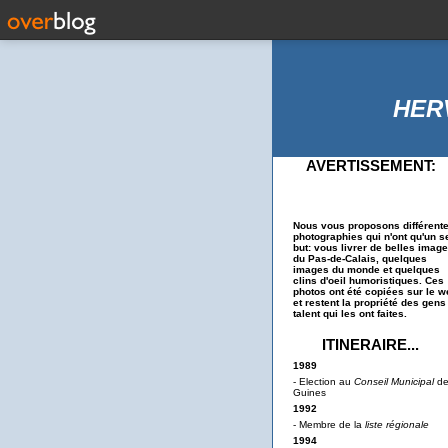
HER
AVERTISSEMENT:
Nous vous proposons différent
photographies qui n'ont qu'un s
but: vous livrer de belles imag
du Pas-de-Calais, quelques
images du monde et quelques
clins d'oeil humoristiques. Ces
photos ont été copiées sur le w
et restent la propriété des gens
talent qui les ont faites.
ITINERAIRE...
1989
- Election au
Conseil Municipal
d
Guines
1992
- Membre de la
liste régionale
1994