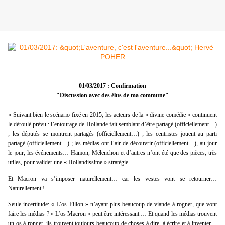
01/03/2017 : Confirmation
"Discussion avec des élus de ma commune"
« Suivant bien le scénario fixé en 2015, les acteurs de la « divine comédie » continuent
le déroulé prévu : l’entourage de Hollande fait semblant d’être partagé (officiellement…)
; les députés se montrent partagés (officiellement…) ; les centristes jouent au parti
partagé (officiellement…) ; les médias ont l’air de découvrir (officiellement…), au jour
le jour, les événements… Hamon, Mélenchon et d’autres n’ont été que des pièces, très
utiles, pour valider une « Hollandissime » stratégie.
Et Macron va s’imposer naturellement… car les vestes vont se retourner…
Naturellement !
Seule incertitude: « L’os Fillon » n’ayant plus beaucoup de viande à rogner, que vont
faire les médias ? « L’os Macron » peut être intéressant … Et quand les médias trouvent
un os à ronger, ils trouvent toujours beaucoup de choses à dire, à écrire et à inventer…