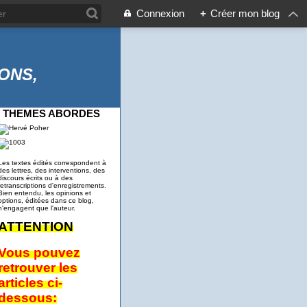
Connexion
+
Créer mon blog
ONS,
THEMES ABORDES
Les textes édités correspondent à
des lettres, des interventions, des
discours écrits ou à des
retranscriptions d'enregistrements.
Bien entendu, les opinions et
options, éditées dans ce blog,
n'engagent que l'auteur.
ATTENTION
Vous pouvez
retrouver les
articles ci-
dessous: