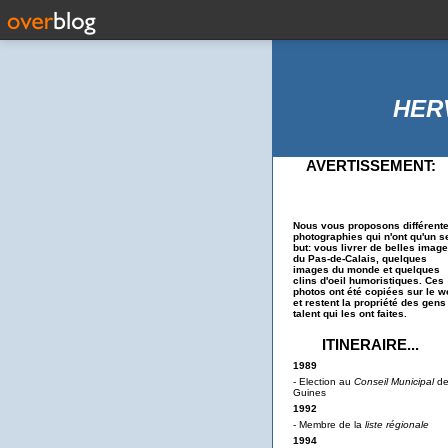
HER
AVERTISSEMENT:
Nous vous proposons différent
photographies qui n'ont qu'un s
but: vous livrer de belles imag
du Pas-de-Calais, quelques
images du monde et quelques
clins d'oeil humoristiques. Ces
photos ont été copiées sur le w
et restent la propriété des gens
talent qui les ont faites.
ITINERAIRE...
1989
- Election au
Conseil Municipal
d
Guines
1992
- Membre de la
liste régionale
1994