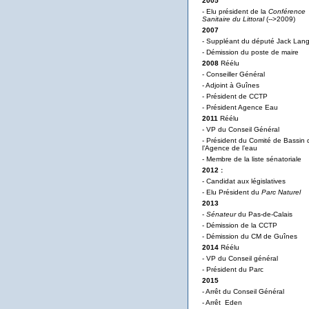
2005
- Elu président de la
Conférence
Sanitaire du Littoral
(-->2009)
2007
- Suppléant du député Jack Lan
- Démission du poste de maire
2008
Réélu
- Conseiller Général
- Adjoint à Guînes
- Président de CCTP
- Président Agence Eau
2011
Réélu
- VP du Conseil Général
- Président du Comité de Bassin 
l’Agence de l’eau
- Membre de la liste sénatoriale
2012 :
- Candidat aux législatives
- Elu Président du
Parc Naturel
2013
-
Sénateur
du Pas-de-Calais
- Démission de la CCTP
- Démission du CM de Guînes
2014
Réélu
- VP du Conseil général
- Président du Parc
2015
- Arrêt du Conseil Général
- Arrêt Eden