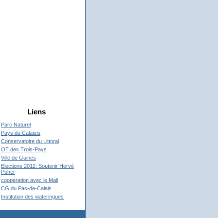
Liens
Parc Naturel
Pays du Calaisis
Conservatoire du Littoral
OT des Trois-Pays
Ville de Guines
Elections 2012: Soutenir Hervé
Poher
coopération avec le Mali
CG du Pas-de-Calais
Institution des wateringues