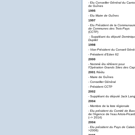
- Elu
Conseiller Général
du Cant
de Guînes
1995
- Elu
Maire de Guînes
1997
- Elu
Président de la Communaut
de Communes des Trois-Pays
(CCTP)
- Suppléant du
député Dominiqu
Dupilet
1998
-
Vice-Président
du Conseil Génér
- Président d'Eden 62
2000
- Nommé élu référent pour
l'Opération Grands Sites des Ca
2001
Réélu
- Maire de Guînes
- Conseiller Général
- Président CCTP
2002
- Suppléant du député Jack Lan
2004
- Membre de la liste régionale
- Elu
président du Comité de Bas
de l'Agence de l'eau Artois-Picard
(--> 2014)
2004
- Elu
président du Pays de Calais
>2006)