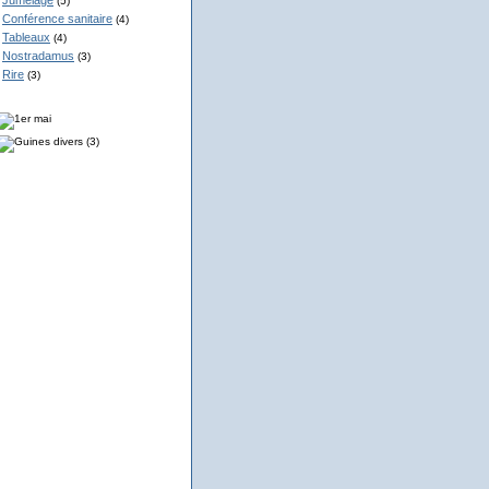
Jumelage
(5)
Conférence sanitaire
(4)
Tableaux
(4)
Nostradamus
(3)
Rire
(3)