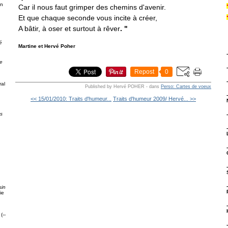
on
Car il nous faut grimper des chemins d'avenir.
Et que chaque seconde vous incite à créer,
A bâtir, à oser et surtout à rêver
. "
é
Martine et Hervé Poher
e
Repost
0
al
Published by Hervé POHER
-
dans
Perso: Cartes de voeux
<< 15/01/2010: Traits d'humeur...
Traits d'humeur 2009/ Hervé... >>
ps
g
sin
ie
(--