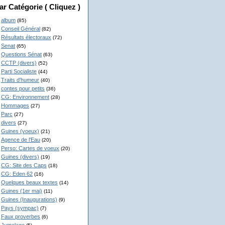
ar Catégorie ( Cliquez )
album
(85)
Conseil Général
(82)
Résultats électoraux
(72)
Senat
(65)
Questions Sénat
(63)
CCTP (divers)
(52)
Parti Socialiste
(44)
Traits d'humeur
(40)
contes pour petits
(36)
CG: Environnement
(28)
Hommages
(27)
Parc
(27)
divers
(27)
Guines (voeux)
(21)
Agence de l'Eau
(20)
Perso: Cartes de voeux
(20)
Guines (divers)
(19)
CG: Site des Caps
(18)
CG: Eden 62
(16)
Quelques beaux textes
(14)
Guines (1er mai)
(11)
Guines (Inaugurations)
(9)
Pays (sympac)
(7)
Faux proverbes
(6)