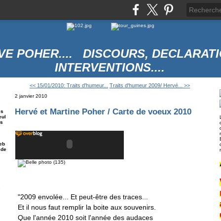
VE POHER.... DISCOURS, DECLARATI
INTERVENTIONS....
<< 15/01/2010: Traits d'humeur...
Traits d'humeur 2009/ Hervé... >>
2 janvier 2010
Hervé et Martine Poher / Carte de voeux 2010
es
eul
es
eb
 de
e
"2009 envolée... Et peut-être des traces...
Et il nous faut remplir la boite aux souvenirs.
Que l'année 2010 soit l'année des audaces