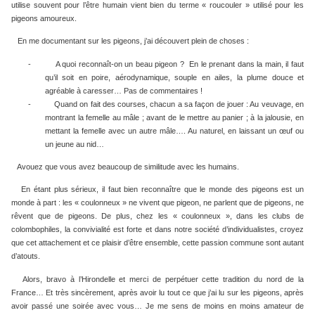
utilise souvent pour l’être humain vient bien du terme « roucouler » utilisé pour les
pigeons amoureux.
En me documentant sur les pigeons, j’ai découvert plein de choses :
-
A quoi reconnaît-on un beau pigeon ?
En le prenant dans la main, il faut
qu’il soit en poire, aérodynamique, souple en ailes, la plume douce et
agréable à caresser… Pas de commentaires !
-
Quand on fait des courses, chacun a sa façon de jouer : Au veuvage, en
montrant la femelle au mâle ; avant de le mettre au panier ; à la jalousie, en
mettant la femelle avec un autre mâle…. Au naturel, en laissant un œuf ou
un jeune au nid…
Avouez que vous avez beaucoup de similitude avec les humains.
En étant plus sérieux, il faut bien reconnaître que le monde des pigeons est un
monde à part : les « coulonneux » ne vivent que pigeon, ne parlent que de pigeons, ne
rêvent que de pigeons. De plus, chez les « coulonneux », dans les clubs de
colombophiles, la convivialité est forte et dans notre société d’individualistes, croyez
que cet attachement et ce plaisir d’être ensemble, cette passion commune sont autant
d’atouts.
Alors, bravo à l’Hirondelle et merci de perpétuer cette tradition du nord de la
France… Et très sincèrement, après avoir lu tout ce que j’ai lu sur les pigeons, après
avoir passé une soirée avec vous… Je me sens de moins en moins amateur de