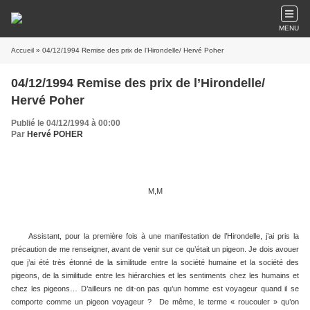
MENU
Accueil
» 04/12/1994 Remise des prix de l’Hirondelle/ Hervé Poher
04/12/1994 Remise des prix de l’Hirondelle/
Hervé Poher
Publié le 04/12/1994 à 00:00
Par
Hervé POHER
M,M
Assistant, pour la première fois à une manifestation de l’Hirondelle, j’ai pris la
précaution de me renseigner, avant de venir sur ce qu’était un pigeon. Je dois avouer
que j’ai été très étonné de la similitude entre la société humaine et la société des
pigeons, de la similitude entre les hiérarchies et les sentiments chez les humains et
chez les pigeons… D’ailleurs ne dit-on pas qu’un homme est voyageur quand il se
comporte comme un pigeon voyageur ?
De même, le terme « roucouler » qu’on