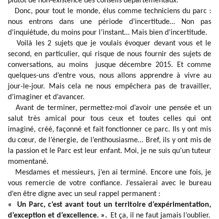
plutôt de non-existence des conseils départementaux.
Donc, pour tout le monde, élus comme techniciens du parc :
nous entrons dans une période d’incertitude… Non pas
d’inquiétude, du moins pour l’instant… Mais bien d’incertitude.
Voilà les 2 sujets que je voulais évoquer devant vous et le
second, en particulier, qui risque de nous fournir des sujets de
conversations, au moins
jusque décembre 2015. Et comme
quelques-uns d’entre vous, nous allons apprendre à vivre au
jour-le-jour. Mais cela ne nous empêchera pas de travailler,
d’imaginer et d’avancer.
Avant de terminer, permettez-moi d’avoir une pensée et un
salut très amical pour tous ceux et toutes celles qui ont
imaginé, créé, façonné et fait fonctionner ce parc. Ils y ont mis
du cœur, de l’énergie, de l’enthousiasme… Bref, ils y ont mis de
la passion et le Parc est leur enfant. Moi, je ne suis qu’un tuteur
momentané.
Mesdames et messieurs, j’en ai terminé. Encore une fois, je
vous remercie de votre confiance. J’essaierai avec le bureau
d’en être digne avec un seul rappel permanent :
« Un Parc, c’est avant tout un territoire d’expérimentation,
d’exception et d’excellence. ».
Et ça, il ne faut jamais l’oublier.