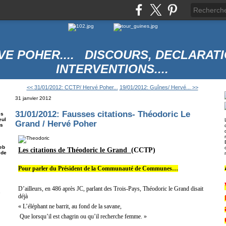
VE POHER.... DISCOURS, DECLARATI
INTERVENTIONS....
<< 31/01/2012: CCTP/ Hervé Poher...
19/01/2012: Guînes/ Hervé... >>
31 janvier 2012
31/01/2012: Fausses citations- Théodoric Le
es
eul
Grand / Hervé Poher
es
eb
Les citations de Théodoric le Grand
(
CCTP)
 de
Pour parler du Président de la Communauté de Communes…
D’ailleurs, en 486 après JC, parlant des Trois-Pays, Théodoric le Grand disait
e
déjà
« L’éléphant ne barrit, au fond de la savane,
Que lorsqu’il est chagrin ou qu’il recherche femme. »