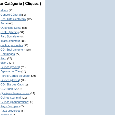
ar Catégorie ( Cliquez )
album
(85)
Conseil Général
(82)
Résultats électoraux
(72)
Senat
(65)
Questions Sénat
(63)
CCTP (divers)
(52)
Parti Socialiste
(44)
Traits d'humeur
(40)
contes pour petits
(36)
CG: Environnement
(28)
Hommages
(27)
Parc
(27)
divers
(27)
Guines (voeux)
(21)
Agence de l'Eau
(20)
Perso: Cartes de voeux
(20)
Guines (divers)
(19)
CG: Site des Caps
(18)
CG: Eden 62
(16)
Quelques beaux textes
(14)
Guines (1er mai)
(11)
Guines (Inaugurations)
(9)
Pays (sympac)
(7)
Faux proverbes
(6)