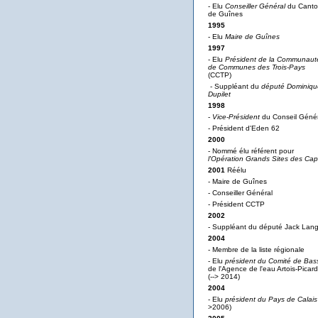
- Elu
Conseiller Général
du Cant
de Guînes
1995
- Elu
Maire de Guînes
1997
- Elu
Président de la Communaut
de Communes des Trois-Pays
(CCTP)
- Suppléant du
député Dominiqu
Dupilet
1998
-
Vice-Président
du Conseil Génér
- Président d'Eden 62
2000
- Nommé élu référent pour
l'Opération Grands Sites des Ca
2001
Réélu
- Maire de Guînes
- Conseiller Général
- Président CCTP
2002
- Suppléant du député Jack Lan
2004
- Membre de la liste régionale
- Elu
président du Comité de Bas
de l'Agence de l'eau Artois-Picard
(--> 2014)
2004
- Elu
président du Pays de Calais
>2006)