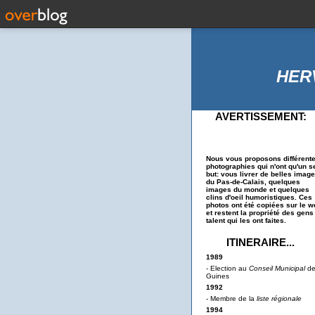
HER
AVERTISSEMENT:
Nous vous proposons différent
photographies qui n'ont qu'un s
but: vous livrer de belles imag
du Pas-de-Calais, quelques
images du monde et quelques
clins d'oeil humoristiques. Ces
photos ont été copiées sur le w
et restent la propriété des gens
talent qui les ont faites.
ITINERAIRE...
1989
- Election au
Conseil Municipal
d
Guines
1992
- Membre de la
liste régionale
1994