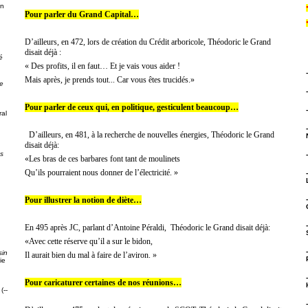
on
Pour parler du Grand Capital…
D’ailleurs, en 472, lors de création du Crédit arboricole, Théodoric le Grand
disait déjà :
é
« Des profits, il en faut… Et je vais vous aider !
Mais après, je prends tout... Car vous êtes trucidés.»
e
Pour parler de ceux qui, en politique, gesticulent beaucoup…
al
D’ailleurs, en 481, à la recherche de nouvelles énergies, Théodoric le Grand
disait déjà:
ps
«Les bras de ces barbares font tant de moulinets
Qu’ils pourraient nous donner de l’électricité. »
Pour illustrer la notion de diète…
g
En 495 après JC, parlant d’Antoine Péraldi,
Théodoric le Grand disait déjà:
«Avec cette réserve qu’il a sur le bidon,
sin
Il aurait bien du mal à faire de l’aviron. »
ie
Pour caricaturer certaines de nos réunions…
(--