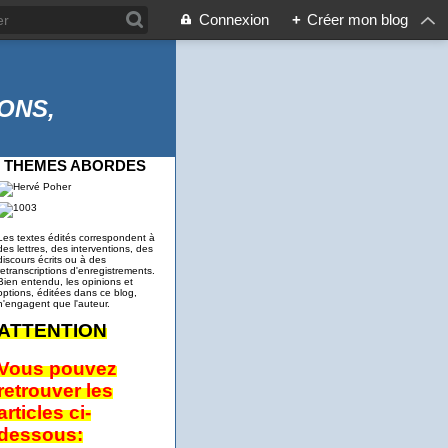
Connexion
+
Créer mon blog
ONS,
THEMES ABORDES
Les textes édités correspondent à
des lettres, des interventions, des
discours écrits ou à des
retranscriptions d'enregistrements.
Bien entendu, les opinions et
options, éditées dans ce blog,
n'engagent que l'auteur.
ATTENTION
Vous pouvez
retrouver les
articles ci-
dessous: