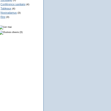
Jumelage
(5)
Conférence sanitaire
(4)
Tableaux
(4)
Nostradamus
(3)
Rire
(3)