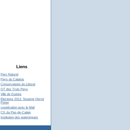
Liens
Parc Naturel
Pays du Calaisis
Conservatoire du Littoral
OT des Trois-Pays
Ville de Guines
Elections 2012: Soutenir Hervé
Poher
coopération avec le Mali
CG du Pas-de-Calais
Institution des wateringues