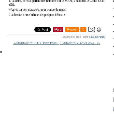
D’ailleurs, en 475, parlant des réunions sur le SCOT, Théodoric le Grand disait
déjà:
«Après un bon massacre, pour trouver le repos,
J’ai besoin d’une bière et de quelques bécots. »
g
Repost
0
Published by popo
-
dans
Faux proverbes
<< 31/01/2012: CCTP/ Hervé Poher...
19/01/2012: Guînes/ Hervé... >>
de