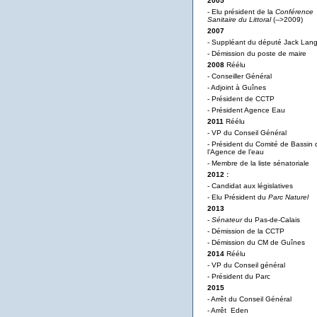
2005
- Elu président de la
Conférence
Sanitaire du Littoral
(-->2009)
2007
- Suppléant du député Jack Lan
- Démission du poste de maire
2008
Réélu
- Conseiller Général
- Adjoint à Guînes
- Président de CCTP
- Président Agence Eau
2011
Réélu
- VP du Conseil Général
- Président du Comité de Bassin 
l’Agence de l’eau
- Membre de la liste sénatoriale
2012 :
- Candidat aux législatives
- Elu Président du
Parc Naturel
2013
-
Sénateur
du Pas-de-Calais
- Démission de la CCTP
- Démission du CM de Guînes
2014
Réélu
- VP du Conseil général
- Président du Parc
2015
- Arrêt du Conseil Général
- Arrêt Eden