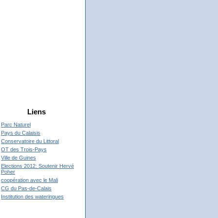
Liens
Parc Naturel
Pays du Calaisis
Conservatoire du Littoral
OT des Trois-Pays
Ville de Guines
Elections 2012: Soutenir Hervé
Poher
coopération avec le Mali
CG du Pas-de-Calais
Institution des wateringues