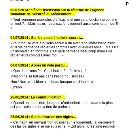
P
08/07/2014 : Sénat/Discussion sur la réforme de l’Agence
Nationale de Sécurité du Médicament…
« Tout regrouper pour plus d’efficacité et que cela fonctionne comme
un tout ?.... Mais les usines à gaz fonctionnent aussi comme un tout !!
»
04/07/2014 : Sur les votes à bulletin secret…
«Pour moi, le vote à bulletin secret a un avantage intéressant, c’est
qu’il me permet de régler les comptes avec quelques amis… Mais il a
un inconvénient horrible, c’est qu’il permet à beaucoup d’amis de
régler leurs comptes avec moi… »
04/07/2014 : Après un vote perdu…
« Que dites-vous ?… C’est inutile ?… Je le sais !
Mais on ne se bat pas dans l’espoir du succès !
Non ! Non, c’est bien plus beau lorsque c’est inutile ».
Cyrano
28/06/2014 : La communication…
« Quand on ne dit rien, les gens n’entendent rien et quand la pièce
est vide, cela ne sert à rien de parler. »
25/06/2014 : Sur l’utilisation des sigles…
« Ce matin, en ouvrant mon dossier sur le logement, j’ai découvert
des tas de sigles et je me suis écrié : « Zut alors ! C’est une réunion