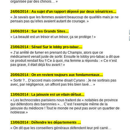
organisée par des chinois… »
24/06/2014 : Au sujet d’un rapport déposé par deux sénatrices…
« Je savais que les femmes avaient beaucoup de qualités mais je ne
pensais pas qu’elles avaient autant de courage. »
24/06/2014 : Sur les Grands Sites…
« La beauté est un trésor et un trésor, ça se protège ! »
23/06/2014 : Sénat/ Sur le lobby pro-tabac…
« J’ai arrêté de fumer en prenant du Champix, alors que ce
médicament venait juste de sortir. Ensuite le lobby pro-tabac a dit que
ce produit rendait fou !! Ce à quoi, ma femme a répondu : « Ce n’est
pas grave, il était déjà fou avant ! »
20/06/2014 : On en revient toujours aux fondamentaux…
« Sortir ?... D’accord mais comme disait Cyrano : Je ne sortirais pas
avec, par négligence, un affront pas très bien lavé… »
13/06/2014 : La jalousie est un vilain défaut…
« Les technocrates parisiens nous traitent de « notables de province
qui défendons des baronnies »… C’est l’exemple même de la
jalousie du médiocre ! Tout le monde ne peut pas avoir un quartier de
noblesse.»
13/06/2014 : Défendre les départements …
« On dit que les conseillers généraux défendent leur pré carré…