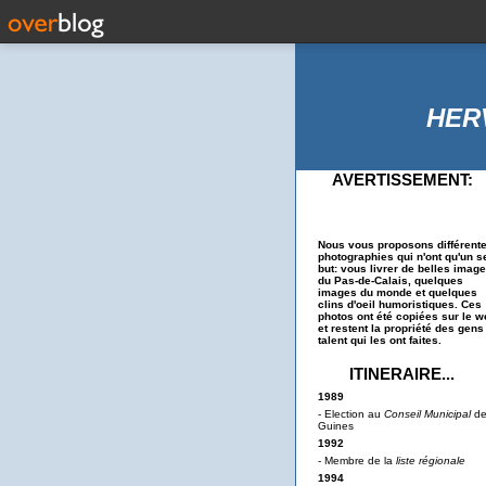
HER
AVERTISSEMENT:
Nous vous proposons différent
photographies qui n'ont qu'un s
but: vous livrer de belles imag
du Pas-de-Calais, quelques
images du monde et quelques
clins d'oeil humoristiques. Ces
photos ont été copiées sur le w
et restent la propriété des gens
talent qui les ont faites.
ITINERAIRE...
1989
- Election au
Conseil Municipal
d
Guines
1992
- Membre de la
liste régionale
1994