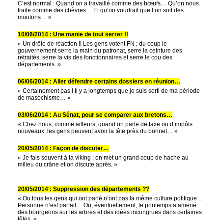
C’est normal : Quand on a travaillé comme des bœufs… Qu’on nous
traite comme des chèvres… Et qu’on voudrait que l’on soit des
moutons… »
10/06/2014 : Une manie de tout serrer !!
« Un drôle de réaction !! Les gens votent FN ; du coup le
gouvernement serre la main du patronat, serre la ceinture des
retraités, serre la vis des fonctionnaires et serre le cou des
départements. »
06/06/2014 : Aller défendre certains dossiers en réunion…
« Certainement pas ! Il y a longtemps que je suis sorti de ma période
de masochisme… »
03/06/2014 : Au Sénat, pour se comparer aux bretons…
« Chez nous, comme ailleurs, quand on parle de taxe ou d’impôts
nouveaux, les gens peuvent avoir la tête près du bonnet… »
20/05/2014 : Façon de discuter…
« Je fais souvent à la viking : on met un grand coup de hache au
milieu du crâne et on discute après. »
20/05/2014 : Suppression des départements ??
« Ou tous les gens qui ont parlé n’ont pas la même culture politique…
Personne n’est parfait… Ou, éventuellement, le printemps a amené
des bourgeons sur les arbres et des idées incongrues dans certaines
têtes. »