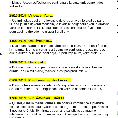
« L’imperfection et l’échec ne sont jamais la faute uniquement des
autres ! »
25/10/2014 : L’index en l’air…
g
« Quand j’étais écolier, je levais le doigt pour avoir le droit de parler.
Quand je suis devenu médecin, je levais le doigt pour avoir le droit de
faire un toucher rectal. Depuis que je suis sénateur, je lève le doigt
pour avoir le droit de me gratter l’oreille. »
14/09/2014 : Une évidence…
« D’ailleurs quand on parle de l’âge, on dit que 30 ans, c’est l’âge de
la maturité. Même si certains à 60 ans ne sont toujours pas mûrs et
que d’autres, à 10 ans, sont déjà un peu trop mûrs, voire blets ! »
de
14/09/2014 : Un rappel…
« Discuter d’un grand parc, c’est comme la masturbation chez un
eunuque : Ça fait plaisir, mais ce n’est pas productif ! »
05/09/2014 : Pour beaucoup de choses…
« Dans notre système sociétal, il n’y a que les asticots qui ont envie
de s’introduire dans un organisme en voie de décomposition… »
17/08/2014 : Sur l’évolution… Hélas !
« Quand, dans la même journée, un homme commence à prendre 3
fois 10 secondes pour avaler des pilules, 10 fois 1 minute pour pisser
3 gouttes et 1 fois 30 minutes pour faire sa toilette du matin en
intervenant sur tout ce qui ne va pas… C’est qu’il a pris un sacré coup
de vieux !! »