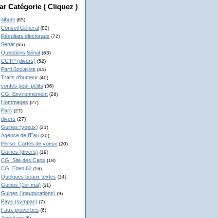
ar Catégorie ( Cliquez )
album
(85)
Conseil Général
(82)
Résultats électoraux
(72)
Senat
(65)
Questions Sénat
(63)
CCTP (divers)
(52)
Parti Socialiste
(44)
Traits d'humeur
(40)
contes pour petits
(36)
CG: Environnement
(28)
Hommages
(27)
Parc
(27)
divers
(27)
Guines (voeux)
(21)
Agence de l'Eau
(20)
Perso: Cartes de voeux
(20)
Guines (divers)
(19)
CG: Site des Caps
(18)
CG: Eden 62
(16)
Quelques beaux textes
(14)
Guines (1er mai)
(11)
Guines (Inaugurations)
(9)
Pays (sympac)
(7)
Faux proverbes
(6)