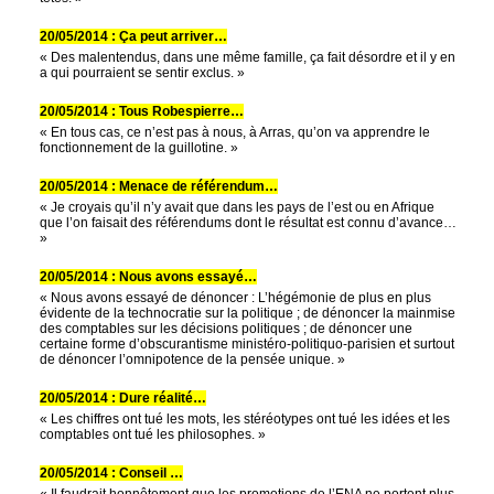
20/05/2014 : Ça peut arriver…
« Des malentendus, dans une même famille, ça fait désordre et il y en
a qui pourraient se sentir exclus. »
20/05/2014 : Tous Robespierre…
« En tous cas, ce n’est pas à nous, à Arras, qu’on va apprendre le
fonctionnement de la guillotine. »
20/05/2014 : Menace de référendum…
« Je croyais qu’il n’y avait que dans les pays de l’est ou en Afrique
que l’on faisait des référendums dont le résultat est connu d’avance…
»
20/05/2014 : Nous avons essayé…
« Nous avons essayé de dénoncer : L’hégémonie de plus en plus
évidente de la technocratie sur la politique ; de dénoncer la mainmise
des comptables sur les décisions politiques ; de dénoncer une
certaine forme d’obscurantisme ministéro-politiquo-parisien et surtout
de dénoncer l’omnipotence de la pensée unique. »
20/05/2014 : Dure réalité…
« Les chiffres ont tué les mots, les stéréotypes ont tué les idées et les
comptables ont tué les philosophes. »
20/05/2014 : Conseil …
« Il faudrait honnêtement que les promotions de l’ENA ne portent plus