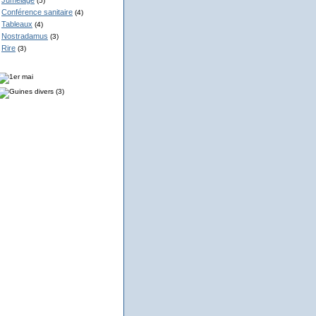
Jumelage
(5)
Conférence sanitaire
(4)
Tableaux
(4)
Nostradamus
(3)
Rire
(3)