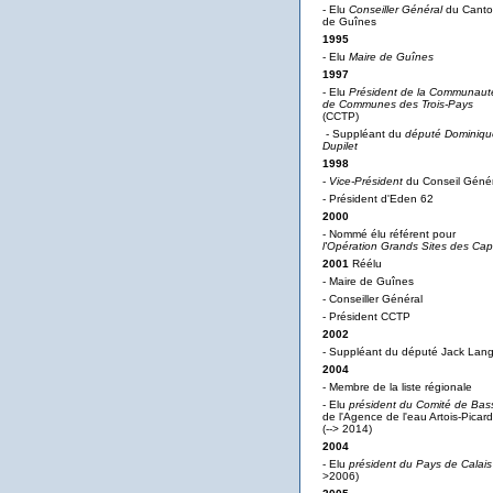
- Elu
Conseiller Général
du Cant
de Guînes
1995
- Elu
Maire de Guînes
1997
- Elu
Président de la Communaut
de Communes des Trois-Pays
(CCTP)
- Suppléant du
député Dominiqu
Dupilet
1998
-
Vice-Président
du Conseil Génér
- Président d'Eden 62
2000
- Nommé élu référent pour
l'Opération Grands Sites des Ca
2001
Réélu
- Maire de Guînes
- Conseiller Général
- Président CCTP
2002
- Suppléant du député Jack Lan
2004
- Membre de la liste régionale
- Elu
président du Comité de Bas
de l'Agence de l'eau Artois-Picard
(--> 2014)
2004
- Elu
président du Pays de Calais
>2006)