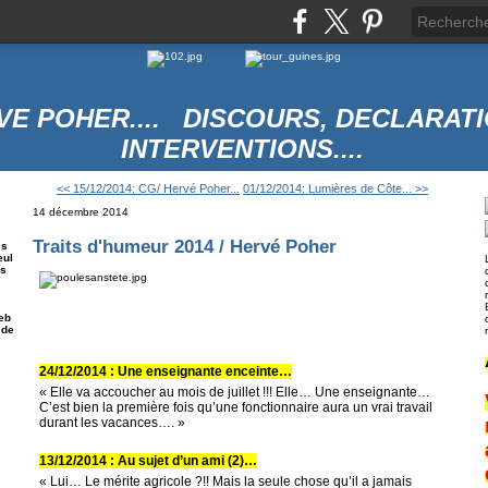
VE POHER.... DISCOURS, DECLARATI
INTERVENTIONS....
<< 15/12/2014: CG/ Hervé Poher...
01/12/2014: Lumières de Côte... >>
14 décembre 2014
Traits d'humeur 2014 / Hervé Poher
es
eul
es
eb
 de
24/12/2014 : Une enseignante enceinte…
« Elle va accoucher au mois de juillet !!! Elle… Une enseignante…
C’est bien la première fois qu’une fonctionnaire aura un vrai travail
e
durant les vacances…. »
13/12/2014 : Au sujet d’un ami (2)…
« Lui… Le mérite agricole ?!! Mais la seule chose qu’il a jamais