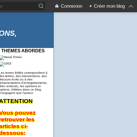
Connexion
+
Créer mon blog
ONS,
THEMES ABORDES
Les textes édités correspondent à
des lettres, des interventions, des
discours écrits ou à des
retranscriptions d'enregistrements.
Bien entendu, les opinions et
options, éditées dans ce blog,
n'engagent que l'auteur.
ATTENTION
Vous pouvez
retrouver les
articles ci-
dessous: