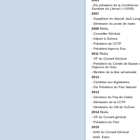
2005
- Elu président de la
Conférence
Sanitaire du Littoral
(-->2009)
2007
- Suppléant du député Jack Lan
- Démission du poste de maire
2008
Réélu
- Conseiller Général
- Adjoint à Guînes
- Président de CCTP
- Président Agence Eau
2011
Réélu
- VP du Conseil Général
- Président du Comité de Bassin 
l’Agence de l’eau
- Membre de la liste sénatoriale
2012 :
- Candidat aux législatives
- Elu Président du
Parc Naturel
2013
-
Sénateur
du Pas-de-Calais
- Démission de la CCTP
- Démission du CM de Guînes
2014
Réélu
- VP du Conseil général
- Président du Parc
2015
- Arrêt du Conseil Général
- Arrêt Eden