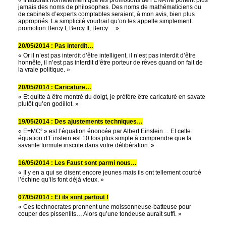
jamais des noms de philosophes. Des noms de mathématiciens ou
de cabinets d’experts comptables seraient, à mon avis, bien plus
appropriés. La simplicité voudrait qu’on les appelle simplement:
promotion Bercy I, Bercy II, Bercy… »
20/05/2014 : Pas interdit…
« Or il n’est pas interdit d’être intelligent, il n’est pas interdit d’être
honnête, il n’est pas interdit d’être porteur de rêves quand on fait de
la vraie politique. »
20/05/2014 : Caricature…
« Et quitte à être montré du doigt, je préfère être caricaturé en savate
plutôt qu’en godillot. »
19/05/2014 : Des ajustements techniques…
« E=MC² » est l’équation énoncée par Albert Einstein… Et cette
équation d’Einstein est 10 fois plus simple à comprendre que la
savante formule inscrite dans votre délibération. »
16/05/2014 : Les Faust sont parmi nous…
« Il y en a qui se disent encore jeunes mais ils ont tellement courbé
l’échine qu’ils font déjà vieux. »
07/05/2014 : Et ils sont partout !
« Ces technocrates prennent une moissonneuse-batteuse pour
couper des pissenlits… Alors qu’une tondeuse aurait suffi. »