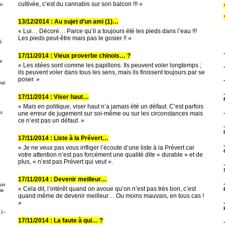
cultivée, c’est du cannabis sur son balcon !!! »
on
13/12/2014 : Au sujet d’un ami (1)…
« Lui… Décoré… Parce qu’il a toujours été les pieds dans l’eau !!!
Les pieds peut-être mais pas le gosier !! »
é
17/11/2014 : Vieux proverbe chinois… ?
e
« Les idées sont comme les papillons. Ils peuvent voler longtemps ;
ils peuvent voler dans tous les sens, mais ils finissent toujours par se
poser. »
al
17/11/2014 : Viser haut…
« Mais en politique, viser haut n’a jamais été un défaut. C’est parfois
ps
une erreur de jugement sur soi-même ou sur les circonstances mais
ce n’est pas un défaut. »
17/11/2014 : Liste à la Prévert…
« Je ne veux pas vous infliger l’écoute d’une liste à la Prévert car
votre attention n’est pas forcément une qualité dite « durable » et de
g
plus, « n’est pas Prévert qui veut ».
17/11/2014 : Devenir meilleur…
sin
« Cela dit, l’intérêt quand on avoue qu’on n’est pas très bon, c’est
ie
quand même de devenir meilleur… Ou moins mauvais, en tous cas !
»
(--
17/11/2014 : La faute à qui… ?