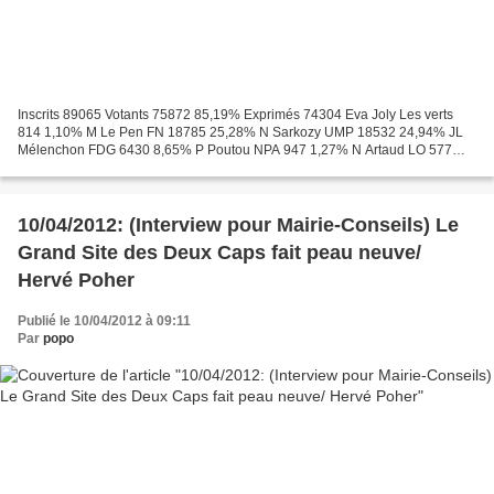
Inscrits 89065 Votants 75872 85,19% Exprimés 74304 Eva Joly Les verts
814 1,10% M Le Pen FN 18785 25,28% N Sarkozy UMP 18532 24,94% JL
Mélenchon FDG 6430 8,65% P Poutou NPA 947 1,27% N Artaud LO 577
0,78% J Cheminade Divers 123 0,17% F Bayrou MODEM 5272...
10/04/2012: (Interview pour Mairie-Conseils) Le
Grand Site des Deux Caps fait peau neuve/
Hervé Poher
Publié le 10/04/2012 à 09:11
Par
popo