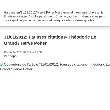
Hardinghen/31.01.2012/ Hervé Poher Mesdames et messieurs, chers amis.
En disant cela, je n’oublie personne… Comme ça, chacun d’entre vous peut
croire qu’il fait partie de mes amis et puisque certains disent que les
hommes politiques sont menteurs et hypocrites,...
31/01/2012: Fausses citations- Théodoric Le
Grand / Hervé Poher
Publié le 31/01/2012 à 19:34
Par
popo