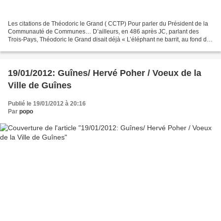
Les citations de Théodoric le Grand ( CCTP) Pour parler du Président de la
Communauté de Communes… D’ailleurs, en 486 après JC, parlant des
Trois-Pays, Théodoric le Grand disait déjà « L’éléphant ne barrit, au fond de
la savane, Que lorsqu’il est chagrin...
19/01/2012: Guînes/ Hervé Poher / Voeux de la
Ville de Guînes
Publié le 19/01/2012 à 20:16
Par
popo