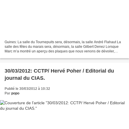
Guines: La salle du Tournepuits sera, désormais, la salle André Flahaut La
salle des fêtes du marais sera, désormais, la salle Gilbert Denez Lorsque
Marc m’a montré un aperçu des plaques que nous venons de dévoiler,
plaques permettant d’inscrire de façon...
30/03/2012: CCTP/ Hervé Poher / Editorial du
journal du CIAS.
Publié le 30/03/2012 à 10:32
Par
popo