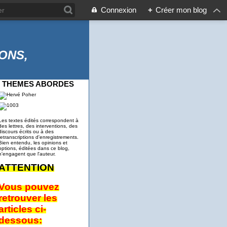
Connexion
+
Créer mon blog
ONS,
THEMES ABORDES
Les textes édités correspondent à
des lettres, des interventions, des
discours écrits ou à des
retranscriptions d'enregistrements.
Bien entendu, les opinions et
options, éditées dans ce blog,
n'engagent que l'auteur.
ATTENTION
Vous pouvez
retrouver les
articles ci-
dessous: