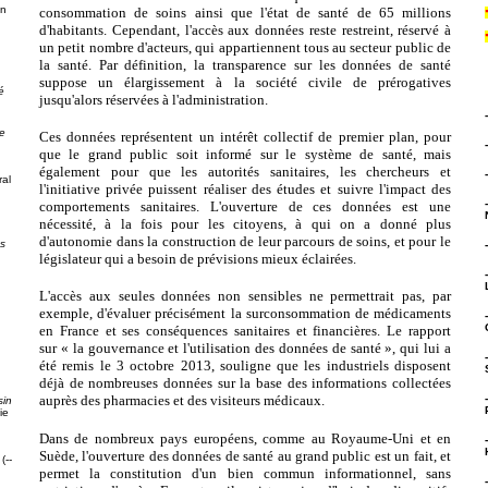
on
consommation de soins ainsi que l'état de santé de 65 millions
d'habitants. Cependant, l'accès aux données reste restreint, réservé à
un petit nombre d'acteurs, qui appartiennent tous au secteur public de
la santé. Par définition, la transparence sur les données de santé
suppose un élargissement à la société civile de prérogatives
é
jusqu'alors réservées à l'administration.
e
Ces données représentent un intérêt collectif de premier plan, pour
que le grand public soit informé sur le système de santé, mais
également pour que les autorités sanitaires, les chercheurs et
al
l'initiative privée puissent réaliser des études et suivre l'impact des
comportements sanitaires. L'ouverture de ces données est une
nécessité, à la fois pour les citoyens, à qui on a donné plus
d'autonomie dans la construction de leur parcours de soins, et pour le
ps
législateur qui a besoin de prévisions mieux éclairées.
L'accès aux seules données non sensibles ne permettrait pas, par
exemple, d'évaluer précisément la surconsommation de médicaments
en France et ses conséquences sanitaires et financières. Le rapport
sur « la gouvernance et l'utilisation des données de santé », qui lui a
g
été remis le 3 octobre 2013, souligne que les industriels disposent
déjà de nombreuses données sur la base des informations collectées
auprès des pharmacies et des visiteurs médicaux.
sin
ie
Dans de nombreux pays européens, comme au Royaume-Uni et en
Suède, l'ouverture des données de santé au grand public est un fait, et
(--
permet la constitution d'un bien commun informationnel, sans