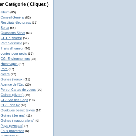
ar Catégorie ( Cliquez )
album
(85)
Conseil Général
(82)
Résultats électoraux
(72)
Senat
(65)
Questions Sénat
(63)
CCTP (divers)
(52)
Parti Socialiste
(44)
Traits d'humeur
(40)
contes pour petits
(36)
CG: Environnement
(28)
Hommages
(27)
Parc
(27)
divers
(27)
Guines (voeux)
(21)
Agence de l'Eau
(20)
Perso: Cartes de voeux
(20)
Guines (divers)
(19)
CG: Site des Caps
(18)
CG: Eden 62
(16)
Quelques beaux textes
(14)
Guines (1er mai)
(11)
Guines (Inaugurations)
(9)
Pays (sympac)
(7)
Faux proverbes
(6)