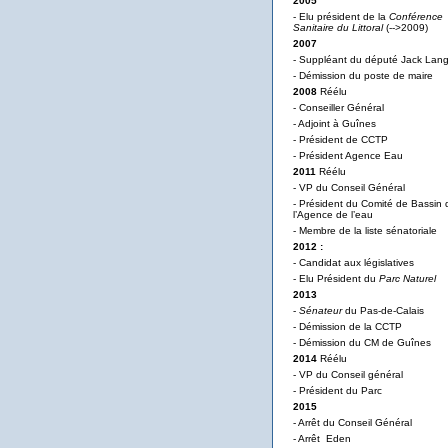
2005
- Elu président de la
Conférence
Sanitaire du Littoral
(-->2009)
2007
- Suppléant du député Jack Lan
- Démission du poste de maire
2008
Réélu
- Conseiller Général
- Adjoint à Guînes
- Président de CCTP
- Président Agence Eau
2011
Réélu
- VP du Conseil Général
- Président du Comité de Bassin 
l’Agence de l’eau
- Membre de la liste sénatoriale
2012 :
- Candidat aux législatives
- Elu Président du
Parc Naturel
2013
-
Sénateur
du Pas-de-Calais
- Démission de la CCTP
- Démission du CM de Guînes
2014
Réélu
- VP du Conseil général
- Président du Parc
2015
- Arrêt du Conseil Général
- Arrêt Eden