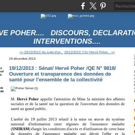
VE POHER.... DISCOURS, DECLARATI
INTERVENTIONS....
<< 20/12/2013: Au sujet d'un...
16/12/2013: CG/ Hervé Poher... >>
19 décembre 2013
19/12/2013 : Sénat/ Hervé Poher /QE N° 9818/
es
eul
Ouverture et transparence des données de
es
santé pour l'ensemble de la collectivité
eb
 de
M.
Hervé Poher
appelle l'attention de Mme la ministre des affaires
sociales et de la santé sur la question de l'ouverture des données de
santé au grand public.
e
L'arrêté du 19 juillet 2013 relatif à la mise en œuvre du système
national d'information inter régimes de l'assurance maladie
(
SNIIRAM
) élargit les conditions d'accès et d'utilisation de cette base
de données de l'assurance maladie qui décrit l'offre et la