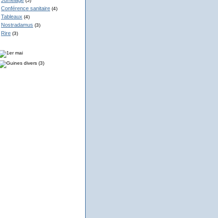
Jumelage
(5)
Conférence sanitaire
(4)
Tableaux
(4)
Nostradamus
(3)
Rire
(3)