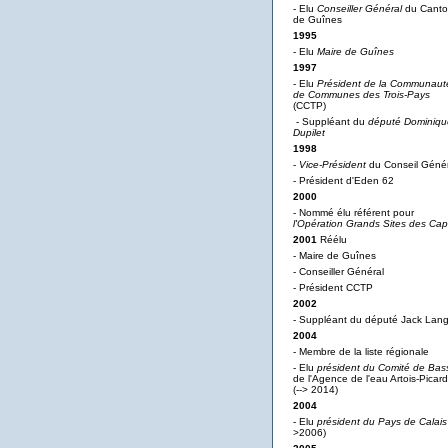
- Elu
Conseiller Général
du Cant
de Guînes
1995
- Elu
Maire de Guînes
1997
- Elu
Président de la Communaut
de Communes des Trois-Pays
(CCTP)
- Suppléant du
député Dominiqu
Dupilet
1998
-
Vice-Président
du Conseil Génér
- Président d'Eden 62
2000
- Nommé élu référent pour
l'Opération Grands Sites des Ca
2001
Réélu
- Maire de Guînes
- Conseiller Général
- Président CCTP
2002
- Suppléant du député Jack Lan
2004
- Membre de la liste régionale
- Elu
président du Comité de Bas
de l'Agence de l'eau Artois-Picard
(--> 2014)
2004
- Elu
président du Pays de Calais
>2006)