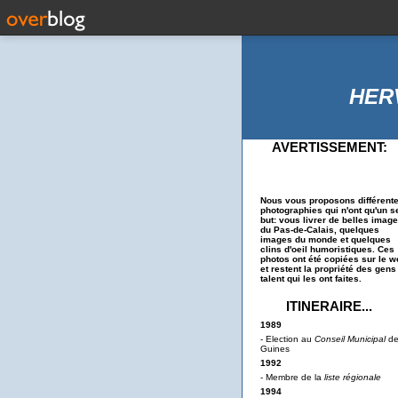
HER
AVERTISSEMENT:
Nous vous proposons différent
photographies qui n'ont qu'un s
but: vous livrer de belles imag
du Pas-de-Calais, quelques
images du monde et quelques
clins d'oeil humoristiques. Ces
photos ont été copiées sur le w
et restent la propriété des gens
talent qui les ont faites.
ITINERAIRE...
1989
- Election au
Conseil Municipal
d
Guines
1992
- Membre de la
liste régionale
1994