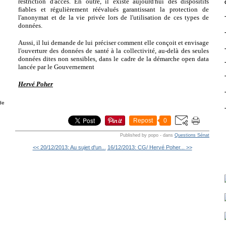
restriction d'accès. En outre, il existe aujourd'hui des dispositifs
fiables et régulièrement réévalués garantissant la protection de
l'anonymat et de la vie privée lors de l'utilisation de ces types de
données.
g
Aussi, il lui demande de lui préciser comment elle conçoit et envisage
l'ouverture des données de santé à la collectivité, au-delà des seules
données dites non sensibles, dans le cadre de la démarche open data
lancée par le Gouvernement
Hervé Poher
de
Repost
0
Published by popo
-
dans
Questions Sénat
<< 20/12/2013: Au sujet d'un...
16/12/2013: CG/ Hervé Poher... >>