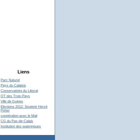
Liens
Parc Naturel
Pays du Calaisis
Conservatoire du Littoral
OT des Trois-Pays
Ville de Guines
Elections 2012: Soutenir Hervé
Poher
coopération avec le Mali
CG du Pas-de-Calais
Institution des wateringues