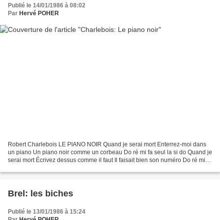
Publié le 14/01/1986 à 08:02
Par
Hervé POHER
Robert Charlebois LE PIANO NOIR Quand je serai mort Enterrez-moi dans
un piano Un piano noir comme un corbeau Do ré mi fa seul la si do Quand je
serai mort Écrivez dessus comme il faut Il faisait bien son numéro Do ré mi fa
seul la si do Quand je serai...
Brel: les biches
Publié le 13/01/1986 à 15:24
Par
Hervé POHER