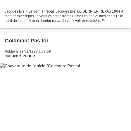
Jacques Brel - Le dernier repas Jacques Brel LE DERNIER REPAS 1964 A
mon dernier repas Je veux voir mes frères Et mes chiens et mes chats Et le
bord de la mer A mon dernier repas Je veux voir mes voisins Et puis
quelques Chinois En guise de cousins Et...
Goldman: Pas toi
Publié le 29/01/1986 à 07:59
Par
Hervé POHER