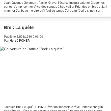
Jean-Jacques Goldman : Pas toi Graver l'écorce jusqu'à saigner Clouer les
portes, s'emprisonner Vivre des songes à trop veiller Prier des ombres et tant
marcher J'ai beau me dire qu'il faut du temps J'ai beau l'écrire si noir sur
blanc Quoi que je fasse,...
Brel: La quête
Publié le 22/01/1986 à 00:00
Par
Hervé POHER
Jacques Brel LA QUÊTE 1968 Rêver un impossible rêve Porter le chagrin
des départs Brûler d'une possible fièvre Partir où personne ne part Aimer