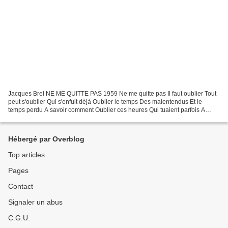
Jacques Brel NE ME QUITTE PAS 1959 Ne me quitte pas Il faut oublier Tout
peut s'oublier Qui s'enfuit déjà Oublier le temps Des malentendus Et le
temps perdu A savoir comment Oublier ces heures Qui tuaient parfois A
coups de pourquoi Le coeur du bonheur...
Hébergé par Overblog
Top articles
Pages
Contact
Signaler un abus
C.G.U.