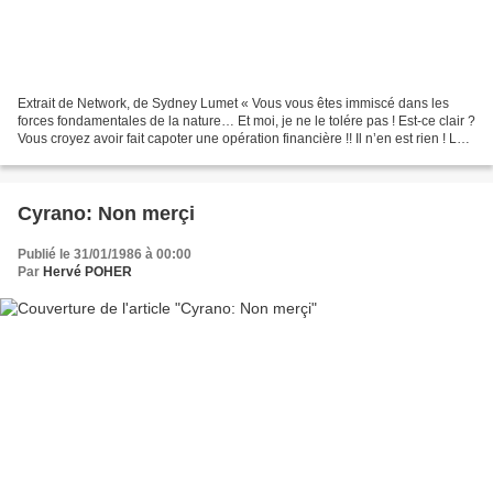
Extrait de Network, de Sydney Lumet « Vous vous êtes immiscé dans les
forces fondamentales de la nature… Et moi, je ne le tolére pas ! Est-ce clair ?
Vous croyez avoir fait capoter une opération financière !! Il n’en est rien ! Les
arabes ont sorti des...
Cyrano: Non merçi
Publié le 31/01/1986 à 00:00
Par
Hervé POHER