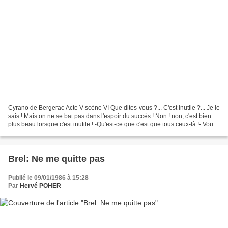
Cyrano de Bergerac Acte V scène VI Que dites-vous ?... C'est inutile ?... Je le
sais ! Mais on ne se bat pas dans l'espoir du succès ! Non ! non, c'est bien
plus beau lorsque c'est inutile ! -Qu'est-ce que c'est que tous ceux-là !- Vous
êtes mille ? Ah...
Brel: Ne me quitte pas
Publié le 09/01/1986 à 15:28
Par
Hervé POHER