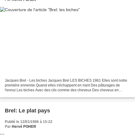
Jacques Brel - Les biches Jacques Brel LES BICHES 1961 Elles sont notre
première ennemie Quand elles s'échappent en riant Des pâturages de
l'ennui Les biches Avec des cils comme des cheveux Des cheveux en
accroche-faon Et seulement le bout des yeux Qui...
Brel: Le plat pays
Publié le 12/01/1986 à 15:22
Par
Hervé POHER