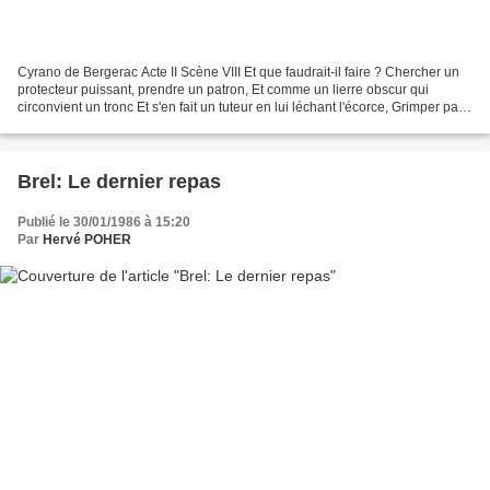
Cyrano de Bergerac Acte II Scène VIII Et que faudrait-il faire ? Chercher un
protecteur puissant, prendre un patron, Et comme un lierre obscur qui
circonvient un tronc Et s'en fait un tuteur en lui léchant l'écorce, Grimper par
ruse au lieu de s'élever...
Brel: Le dernier repas
Publié le 30/01/1986 à 15:20
Par
Hervé POHER