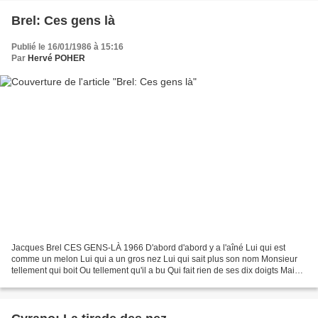
Brel: Ces gens là
Publié le 16/01/1986 à 15:16
Par
Hervé POHER
Jacques Brel CES GENS-LÀ 1966 D'abord d'abord y a l'aîné Lui qui est
comme un melon Lui qui a un gros nez Lui qui sait plus son nom Monsieur
tellement qui boit Ou tellement qu'il a bu Qui fait rien de ses dix doigts Mais
lui qui n'en peut plus Lui qui...