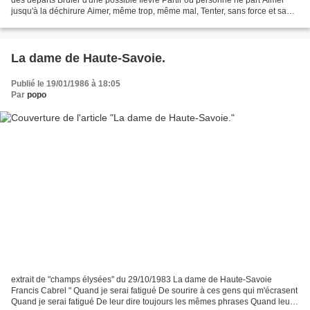
jusqu'à la déchirure Aimer, même trop, même mal, Tenter, sans force et sans
armure, D'atteindre l'inaccessible...
La dame de Haute-Savoie.
Publié le 19/01/1986 à 18:05
Par
popo
extrait de "champs élysées" du 29/10/1983 La dame de Haute-Savoie
Francis Cabrel " Quand je serai fatigué De sourire à ces gens qui m'écrasent
Quand je serai fatigué De leur dire toujours les mêmes phrases Quand leurs