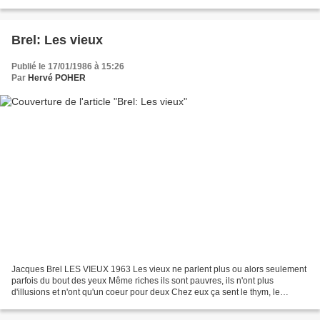
mots voleront en éclats Quand il...
Brel: Les vieux
Publié le 17/01/1986 à 15:26
Par
Hervé POHER
Jacques Brel LES VIEUX 1963 Les vieux ne parlent plus ou alors seulement
parfois du bout des yeux Même riches ils sont pauvres, ils n'ont plus
d'illusions et n'ont qu'un coeur pour deux Chez eux ça sent le thym, le
propre, la lavande et le verbe d'antan...