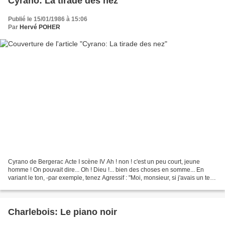
Cyrano: La tirade des nez
Publié le 15/01/1986 à 15:06
Par
Hervé POHER
Cyrano de Bergerac Acte I scène IV Ah ! non ! c'est un peu court, jeune
homme ! On pouvait dire... Oh ! Dieu !... bien des choses en somme... En
variant le ton, -par exemple, tenez Agressif : "Moi, monsieur, si j'avais un tel
nez, Il faudrait sur-le-champs...
Charlebois: Le piano noir