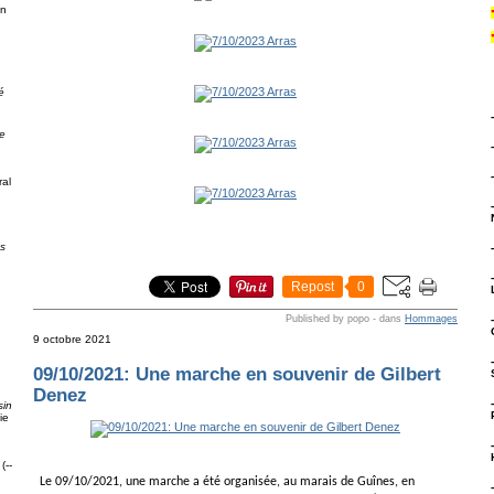
on
é
e
al
ps
Repost
0
Published by popo
-
dans
Hommages
9 octobre 2021
g
09/10/2021: Une marche en souvenir de Gilbert
Denez
sin
ie
(--
Le 09/10/2021, une marche a été organisée, au marais de Guînes, en