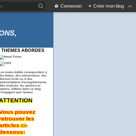
Connexion
+
Créer mon blog
ONS,
THEMES ABORDES
Les textes édités correspondent à
des lettres, des interventions, des
discours écrits ou à des
retranscriptions d'enregistrements.
Bien entendu, les opinions et
options, éditées dans ce blog,
n'engagent que l'auteur.
ATTENTION
Vous pouvez
retrouver les
articles ci-
dessous: