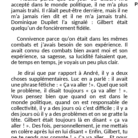
P
accepté dans le monde politique, il ne m’a plus
jamais trahi. Il râlait peut-être derrière, mais il ne
m’a jamais rien dit et il ne m’a jamais trahi.
Dominique Dupilet l’a signalé : Gilbert était
quelqu’un de foncièrement fidèle.
Connivence parce qu’on était dans les mêmes
combats et j’avais besoin de son expérience. Il
avait connu des combats bien avant moi et son
expérience, sa sagesse, sa lucidité faisaient que,
de temps en temps, je voyais un peu plus clair.
Je dirai que par rapport à André, il y a deux
choses supplémentaires. Luc en a parlé : il avait
une phrase fétiche : « Ça va aller !». Quel que soit
le problème, il disait toujours « ça va aller ! ».
Vous pensez bien que quand on est dans le
monde politique, quand on est responsable de
collectivité, il y a des jours où c’est difficile ; il y a
des jours où il y a des problèmes et on se gratte la
tête. Gilbert était toujours là en disant « ça va
aller ! ». Des fois, personnellement, je me mettais
en colère après lui en lui disant « Enfin, Gilbert, tu
ne te rends pas compte ! » Ça va aller… Et pour