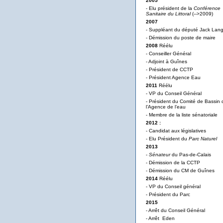
2005
- Elu président de la
Conférence
Sanitaire du Littoral
(-->2009)
2007
- Suppléant du député Jack Lan
- Démission du poste de maire
2008
Réélu
- Conseiller Général
- Adjoint à Guînes
- Président de CCTP
- Président Agence Eau
2011
Réélu
- VP du Conseil Général
- Président du Comité de Bassin 
l’Agence de l’eau
- Membre de la liste sénatoriale
2012 :
- Candidat aux législatives
- Elu Président du
Parc Naturel
2013
-
Sénateur
du Pas-de-Calais
- Démission de la CCTP
- Démission du CM de Guînes
2014
Réélu
- VP du Conseil général
- Président du Parc
2015
- Arrêt du Conseil Général
- Arrêt Eden