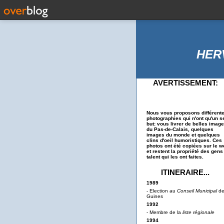
HER
AVERTISSEMENT:
Nous vous proposons différent
photographies qui n'ont qu'un s
but: vous livrer de belles imag
du Pas-de-Calais, quelques
images du monde et quelques
clins d'oeil humoristiques. Ces
photos ont été copiées sur le w
et restent la propriété des gens
talent qui les ont faites.
ITINERAIRE...
1989
- Election au
Conseil Municipal
d
Guines
1992
- Membre de la
liste régionale
1994