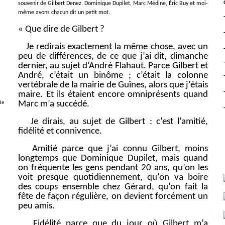
souvenir de Gilbert Denez. Dominique Dupilet, Marc Médine, Éric Buy et moi-
même avons chacun dit un petit mot.
« Que dire de Gilbert ?
g
Je redirais exactement la même chose, avec un
peu de différences, de ce que j’ai dit, dimanche
dernier, au sujet d’André Flahaut. Parce Gilbert et
André, c’était un binôme ; c’était la colonne
vertébrale de la mairie de Guînes, alors que j’étais
maire. Et ils étaient encore omniprésents quand
Marc m’a succédé.
de
Je dirais, au sujet de Gilbert : c’est l’amitié,
fidélité et connivence.
Amitié parce que j’ai connu Gilbert, moins
longtemps que Dominique Dupilet, mais quand
on fréquente les gens pendant 20 ans, qu’on les
voit presque quotidiennement, qu’on va boire
des coups ensemble chez Gérard, qu’on fait la
fête de façon régulière, on devient forcément un
peu amis.
Fidélité parce que du jour où Gilbert m’a