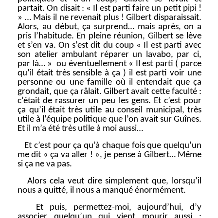
partait. On disait : « Il est parti faire un petit pipi !
» … Mais il ne revenait plus ! Gilbert disparaissait.
Alors, au début, ça surprend… mais après, on a
pris l’habitude. En pleine réunion, Gilbert se lève
et s’en va. On s’est dit du coup « Il est parti avec
son atelier ambulant réparer un lavabo, par ci,
par là… » ou éventuellement « Il est parti ( parce
qu’il était très sensible à ça ) il est parti voir une
personne ou une famille où il entendait que ça
grondait, que ça râlait. Gilbert avait cette faculté :
c’était de rassurer un peu les gens. Et c’est pour
ça qu’il était très utile au conseil municipal, très
utile à l’équipe politique que l’on avait sur Guînes.
Et il m’a été très utile à moi aussi…
Et c’est pour ça qu’à chaque fois que quelqu’un
me dit « ça va aller ! », je pense à Gilbert… Même
si ça ne va pas.
Alors cela veut dire simplement que, lorsqu’il
nous a quitté, il nous a manqué énormément.
Et puis, permettez-moi, aujourd’hui, d’y
associer quelqu’un qui vient mourir aussi :