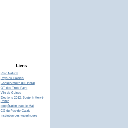
Liens
Parc Naturel
Pays du Calaisis
Conservatoire du Littoral
OT des Trois-Pays
Ville de Guines
Elections 2012: Soutenir Hervé
Poher
coopération avec le Mali
CG du Pas-de-Calais
Institution des wateringues