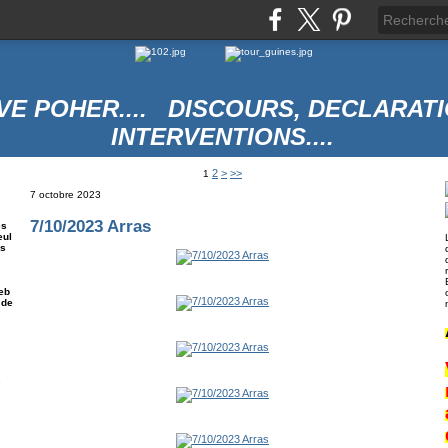
VE POHER.... DISCOURS, DECLARATI
INTERVENTIONS....
2
>
>>
1
7 octobre 2023
7/10/2023 Arras
es
eul
es
eb
 de
e