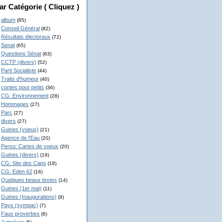
ar Catégorie ( Cliquez )
album
(85)
Conseil Général
(82)
Résultats électoraux
(72)
Senat
(65)
Questions Sénat
(63)
CCTP (divers)
(52)
Parti Socialiste
(44)
Traits d'humeur
(40)
contes pour petits
(36)
CG: Environnement
(28)
Hommages
(27)
Parc
(27)
divers
(27)
Guines (voeux)
(21)
Agence de l'Eau
(20)
Perso: Cartes de voeux
(20)
Guines (divers)
(19)
CG: Site des Caps
(18)
CG: Eden 62
(16)
Quelques beaux textes
(14)
Guines (1er mai)
(11)
Guines (Inaugurations)
(9)
Pays (sympac)
(7)
Faux proverbes
(6)