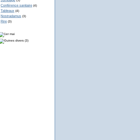
Jumelage
(5)
Conférence sanitaire
(4)
Tableaux
(4)
Nostradamus
(3)
Rire
(3)