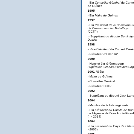
- Elu
Conseiller Général
du Cant
de Guînes
1995
- Elu
Maire de Guînes
1997
- Elu
Président de la Communaut
de Communes des Trois-Pays
(CCTP)
- Suppléant du
député Dominiqu
Dupilet
1998
-
Vice-Président
du Conseil Génér
- Président d'Eden 62
2000
- Nommé élu référent pour
l'Opération Grands Sites des Ca
2001
Réélu
- Maire de Guînes
- Conseiller Général
- Président CCTP
2002
- Suppléant du député Jack Lan
2004
- Membre de la liste régionale
- Elu
président du Comité de Bas
de l'Agence de l'eau Artois-Picard
(--> 2014)
2004
- Elu
président du Pays de Calais
>2006)