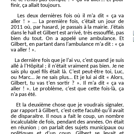
finir, ça allait toujours.
Les deux dernières fois où il m’a dit « ça va
aller ! » … La première fois, c’était un jour de
2011 où, par hasard, je passais à la mairie. J’étais
dans le hall et Gilbert est arrivé, très essoufflé, pas
bien du tout. On a appelé une ambulance. Et
Gilbert, en partant dans l’ambulance m’a dit : « ça
va aller ! ».
La dernière fois que je l’ai vu, c’est quand je suis
allé à l’Hôpital ; il n’était vraiment pas bien. Je ne
sais plu quel fils était là. C’est peut-être toi, Luc,
ou Marc… Je ne sais plus… Et je lui ai dit « Alors,
Gilbert, tu vas t’en sortir ? ». Il m’a dit « ça va
aller ! ». Le problème, c’est que cette fois-là, ça
n’a pas été.
Et la deuxième chose que je voudrais signaler,
par rapport à Gilbert, c’est cette faculté qu’il avait
de disparaitre. Il nous a fait le coup, un nombre
incalculable de fois, pendant des années. On était
en réunion ; on parlait des sujets municipaux ou
politiques et d’un coup, Gilbert se levait et