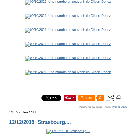
Repost
0
Published by popo
-
dans
Hommages
12 décembre 2018
12/12/2018: Strasbourg....