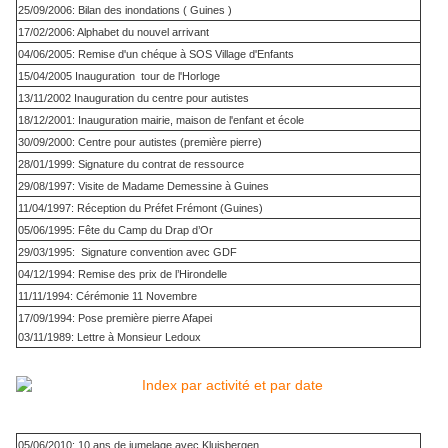
25/09/2006: Bilan des inondations ( Guines )
17/02/2006: Alphabet du nouvel arrivant
04/06/2005: Remise d'un chéque à SOS Village d'Enfants
15/04/2005 Inauguration tour de l'Horloge
13/11/2002 Inauguration du centre pour autistes
18/12/2001: Inauguration mairie, maison de l'enfant et école
30/09/2000: Centre pour autistes (première pierre)
28/01/1999: Signature du contrat de ressource
29/08/1997: Visite de Madame Demessine à Guines
11/04/1997: Réception du Préfet Frémont (Guines)
05/06/1995: Fête du Camp du Drap d’Or
29/03/1995: Signature convention avec GDF
04/12/1994: Remise des prix de l’Hirondelle
11/11/1994: Cérémonie 11 Novembre
17/09/1994: Pose première pierre Afapei
03/11/1989: Lettre à Monsieur Ledoux
05/06/2010: 10 ans de jumelage avec Kluisbergen