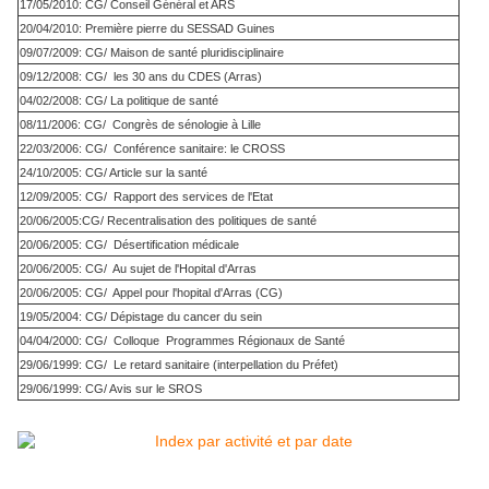
17/05/2010: CG/ Conseil Général et ARS
20/04/2010: Première pierre du SESSAD Guines
09/07/2009: CG/ Maison de santé pluridisciplinaire
09/12/2008: CG/ les 30 ans du CDES (Arras)
04/02/2008: CG/ La politique de santé
08/11/2006: CG/ Congrès de sénologie à Lille
22/03/2006: CG/ Conférence sanitaire: le CROSS
24/10/2005: CG/ Article sur la santé
12/09/2005: CG/ Rapport des services de l'Etat
20/06/2005:CG/ Recentralisation des politiques de santé
20/06/2005: CG/ Désertification médicale
20/06/2005: CG/ Au sujet de l'Hopital d'Arras
20/06/2005: CG/ Appel pour l'hopital d'Arras (CG)
19/05/2004: CG/ Dépistage du cancer du sein
04/04/2000: CG/ Colloque Programmes Régionaux de Santé
29/06/1999: CG/ Le retard sanitaire (interpellation du Préfet)
29/06/1999: CG/ Avis sur le SROS