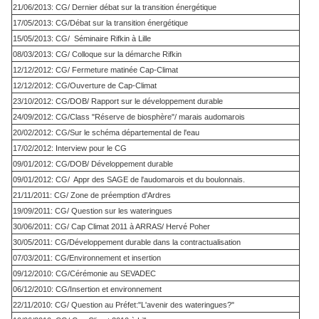
21/06/2013: CG/ Dernier débat sur la transition énergétique
17/05/2013: CG/Débat sur la transition énergétique
15/05/2013: CG/ Séminaire Rifkin à Lille
08/03/2013: CG/ Colloque sur la démarche Rifkin
12/12/2012: CG/ Fermeture matinée Cap-Climat
12/12/2012: CG/Ouverture de Cap-Climat
23/10/2012: CG/DOB/ Rapport sur le développement durable
24/09/2012: CG/Class "Réserve de biosphère"/ marais audomarois
20/02/2012: CG/Sur le schéma départemental de l'eau
17/02/2012: Interview pour le CG
09/01/2012: CG/DOB/ Développement durable
09/01/2012: CG/ Appr des SAGE de l'audomarois et du boulonnais.
21/11/2011: CG/ Zone de préemption d'Ardres
19/09/2011: CG/ Question sur les wateringues
30/06/2011: CG/ Cap Climat 2011 à ARRAS/ Hervé Poher
30/05/2011: CG/Développement durable dans la contractualisation
07/03/2011: CG/Environnement et insertion
09/12/2010: CG/Cérémonie au SEVADEC
06/12/2010: CG/Insertion et environnement
22/11/2010: CG/ Question au Préfet:"L'avenir des wateringues?"