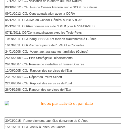
17/12/2012: CG/ Validation de la charte du Parc Naturel
08/10/2012: CG/ Avis du Conseil Général sur le SCOT du calaisis.
09/01/2012: CG/ Contractualisation avec la CCRA
05/12/2011: CG/ Avis du Conseil Général sur le SRCAE
05/12/2011: CG/Reconnaissance de l'EPTB pour le SYMSAGEB
07/11/2011: CG/Contractualisation avec les Trois-Pays
10/09/2011: CG/ Inaug SESSAD et maison d'autonomie à Guînes
10/09/2011: CG/ Première pierre de l'EPADH à Coquelles
24/01/2008: CG/ Voeux aux assistantes familiales (Guines)
26/05/2008: CG/ Plan Stratègique Départemental
29/09/2007: CG/ Remise de médailles à Hames-Boucres
12/09/2005: CG/ Rapport des services de l'Etat
23/07/2004: CG/ Départ du Préfet Schott
22/06/2004: CG/ Rapport des services de l'Etat
26/04/1998: CG/ Rapport des services de l'Etat
30/03/2015: Remerciements aux élus du canton de Guînes
15/01/2011: CG/ Voeux à Pihen-les Guines