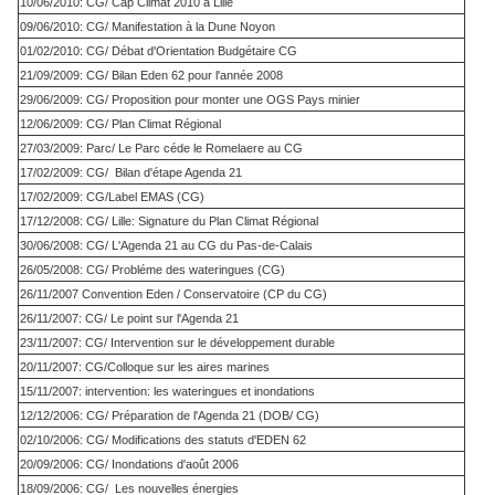
10/06/2010: CG/ Cap Climat 2010 à Lille
09/06/2010: CG/ Manifestation à la Dune Noyon
01/02/2010: CG/ Débat d'Orientation Budgétaire CG
21/09/2009: CG/ Bilan Eden 62 pour l'année 2008
29/06/2009: CG/ Proposition pour monter une OGS Pays minier
12/06/2009: CG/ Plan Climat Régional
27/03/2009: Parc/ Le Parc céde le Romelaere au CG
17/02/2009: CG/ Bilan d'étape Agenda 21
17/02/2009: CG/Label EMAS (CG)
17/12/2008: CG/ Lille: Signature du Plan Climat Régional
30/06/2008: CG/ L'Agenda 21 au CG du Pas-de-Calais
26/05/2008: CG/ Probléme des wateringues (CG)
26/11/2007 Convention Eden / Conservatoire (CP du CG)
26/11/2007: CG/ Le point sur l'Agenda 21
23/11/2007: CG/ Intervention sur le développement durable
20/11/2007: CG/Colloque sur les aires marines
15/11/2007: intervention: les wateringues et inondations
12/12/2006: CG/ Préparation de l'Agenda 21 (DOB/ CG)
02/10/2006: CG/ Modifications des statuts d'EDEN 62
20/09/2006: CG/ Inondations d'août 2006
18/09/2006: CG/ Les nouvelles énergies