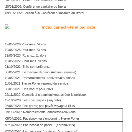
10/02/2006: Conférence sanitaire du littoral
20/01/2006: Conférence sanitaire du littoral
09/11/2005: Election à la Conférence sanitaire du littoral
19/05/2026 Pour mes 74 ans
19/05/2025 Pour mes 73 ans
19/05/2023: 71 ans... Et alors!
19/05/2022: Pour mes 70 ans...
21/10/2021: Et ils se marièrent...
30/05/2021: Le martyre de Saint Antoine (saynète)
19/05/2021: Remerciements anniversaire/ 69ans
11/02/2021: Hervé Poher reprend du service.
08/01/2021: Des voeux pour 2021
22/11/2020: Conseils à un ami qui veut arrêter la politique
19/10/2020: Les trois harpies (saynète)
25/06/2020: Pari perdu; pari payé/ Voyage à Sluis
19/05/2020: Remerciements anniversaire/68 ans
08/04/2020: Facebook va s'endormir... Hervé Poher
07/04/2020: Pas besoin de parler... (coronavirus)
02/04/2020: Larmes sans frontière…(coronavirus)