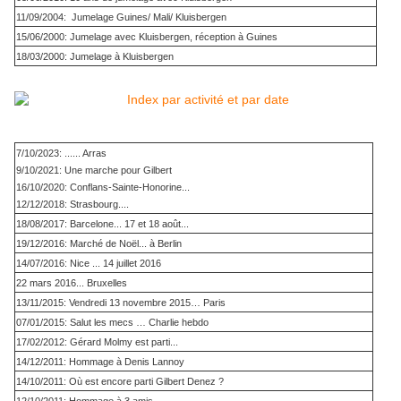
11/09/2004: Jumelage Guines/ Mali/ Kluisbergen
15/06/2000: Jumelage avec Kluisbergen, réception à Guines
18/03/2000: Jumelage à Kluisbergen
7/10/2023: ...... Arras
9/10/2021: Une marche pour Gilbert
16/10/2020: Conflans-Sainte-Honorine...
12/12/2018: Strasbourg....
18/08/2017: Barcelone... 17 et 18 août...
19/12/2016: Marché de Noël... à Berlin
14/07/2016: Nice ... 14 juillet 2016
22 mars 2016... Bruxelles
13/11/2015: Vendredi 13 novembre 2015… Paris
07/01/2015: Salut les mecs … Charlie hebdo
17/02/2012: Gérard Molmy est parti...
14/12/2011: Hommage à Denis Lannoy
14/10/2011: Où est encore parti Gilbert Denez ?