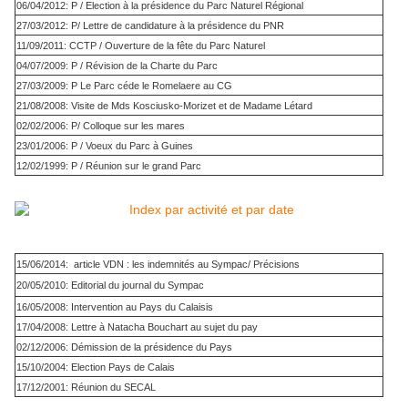
06/04/2012: P / Election à la présidence du Parc Naturel Régional
27/03/2012: P/ Lettre de candidature à la présidence du PNR
11/09/2011: CCTP / Ouverture de la fête du Parc Naturel
04/07/2009: P / Révision de la Charte du Parc
27/03/2009: P Le Parc céde le Romelaere au CG
21/08/2008: Visite de Mds Kosciusko-Morizet et de Madame Létard
02/02/2006: P/ Colloque sur les mares
23/01/2006: P / Voeux du Parc à Guines
12/02/1999: P / Réunion sur le grand Parc
15/06/2014: article VDN : les indemnités au Sympac/ Précisions
20/05/2010: Editorial du journal du Sympac
16/05/2008: Intervention au Pays du Calaisis
17/04/2008: Lettre à Natacha Bouchart au sujet du pay
02/12/2006: Démission de la présidence du Pays
15/10/2004: Election Pays de Calais
17/12/2001: Réunion du SECAL