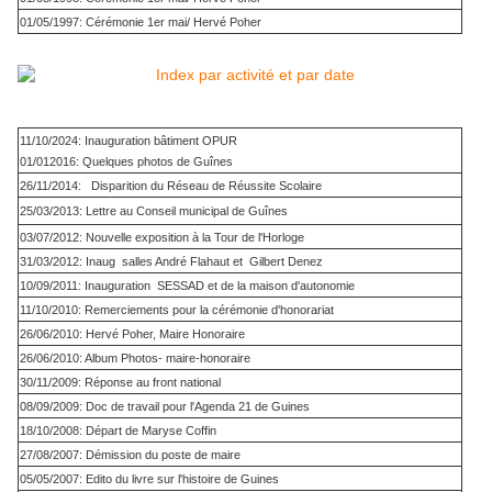
01/05/1997: Cérémonie 1er mai/ Hervé Poher
11/10/2024: Inauguration bâtiment OPUR
01/012016: Quelques photos de Guînes
26/11/2014: Disparition du Réseau de Réussite Scolaire
25/03/2013: Lettre au Conseil municipal de Guînes
03/07/2012: Nouvelle exposition à la Tour de l'Horloge
31/03/2012: Inaug salles André Flahaut et Gilbert Denez
10/09/2011: Inauguration SESSAD et de la maison d'autonomie
11/10/2010: Remerciements pour la cérémonie d'honorariat
26/06/2010: Hervé Poher, Maire Honoraire
26/06/2010: Album Photos- maire-honoraire
30/11/2009: Réponse au front national
08/09/2009: Doc de travail pour l'Agenda 21 de Guines
18/10/2008: Départ de Maryse Coffin
27/08/2007: Démission du poste de maire
05/05/2007: Edito du livre sur l'histoire de Guines