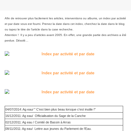
Afin de retrouver plus facilement les articles, interventions ou albums, un index par activité
et par date vous est fourni. Prenez la date dans cet index, cherchez la date dans le blog
ou tapez le titre de l'article dans la case recherche.
Attention ! Il y a peu d’articles avant 2005. En effet, une grande partie des archives a été
perdue. Désolé…
04/07/2014: Ag eau/ " C'est bien plus beau lorsque c'est inutile !"
16/12/2011: Ag eau/ Officialisation du Sage de la Canche
02/12/2011: Ag eau / Comité de Bassin à Arras
08/11/2011: Ag eau/ Lettre aux jeunes du Parlement de l'Eau.