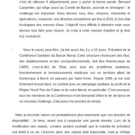
c’est de sillonner 4 départements pour y porter la bonne parole. Bernard
Carpentier, qui siège aussi au Comité de Bassin, pourrait en témoigner : le
challenge est important. Nous devons tous, élus, citoyens, industriels et
agriculteurs, respecter une directive européenne qui fixe à 2015, le bon état
écologique des masses d’eau. L’objectif sera difficile à atteindre mais nous
devons tout faire pour réussir. Je crois à cette mission d’apôtre et je dois
m’y consacrer.
-
Vous le savez peut-être, j’ai été aussi élu, il y a 15 jours, Président de la
Conférence Sanitaire du Bassin littoral. Cette structure réunissant des élus,
des établissements et des socioprofessionnels, doit être l’interlocuteur de
L’ARH, c'est-à-dire de l’Etat, pour tous les problèmes sanitaires,
fonctionnement et investissements médicaux sur un territoire allant de
Dunkerque à Berck en passant par Saint-Omer. Depuis 1998, je me suis
fortement investi dans ce combat pour un rattrapage sanitaire au profit de la
Région Nord/ Pas-de-Calais et de notre littoral, en particulier. C’est pourquoi,
tous les membres de la Conférence m’ont demandé d’être le fer de lance de
ce nouveau challenge. Cela aussi me prendra du temps.
Mais la seconde raison est probablement plus importante que ces besoins de
disponibilité : Je tiens, avant tout à respecter une parole donnée. Lors de la
modification des statuts, certains avaient souhaité que le mandat de président
soit limité à un an. L’inscrire dans des statuts était impossible, mais je m’étais