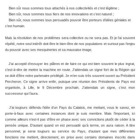
Bien sûr nous sommes tous attachés à nos collectivités et c’est légitime ;
Bien sûr, nous sommes tous fiers de nos innovations et c’est naturel ;
Bien sûr, nous sommes tous persuadés pouvoir être porteurs d’idées géniales et
c’est humain.
Mais la résolution de nos problèmes sera collective ou ne sera pas. Et je l’ai souvent
répété, notre seul intérêt doit être le bien-être de nos populations et surtout pas l’enjeu
du pouvoir avec ses mesquineries et sa mauvaise image.
J’ai accepté d’essuyer les plâtres et de faire ce qui est bien souvent le plus ingrat,
c'est-à-dire de mettre la machine en route. J’attendais un signe fort de la Région qui
se doit d’être notre partenaire privilégié. Je m’en suis très souvent ouvert au Président
Percheron. Ce signe arrive enfin, puisque une réunion des Présidents de Pays est
organisée, à Lille, le 9 Décembre prochain. J’attendais un signe, c’est mon
successeur qui l’aura.
J’ai toujours défendu l’idée d’un Pays du Calaisis, me mettant, vous le savez, en
porte-à-faux avec certaines instances dont je suis membre. Mais l’important, ici
comme ailleurs n’est-il pas d’être en phase avec ses convictions plutôt de céder à la
pensée unique. D’autant quand on est persuadé qu’à terme, on aura raison. A titre
personnel, je serai toujours au service du Pays, d’autant que mes différentes
fonctions me mettent, directement, en prise avec certains domaines inscrits dans