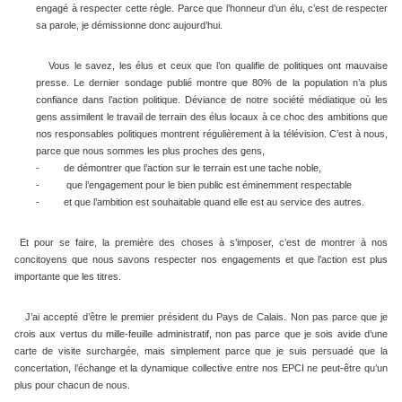
engagé à respecter cette règle. Parce que l’honneur d’un élu, c’est de respecter
sa parole, je démissionne donc aujourd’hui.
Vous le savez, les élus et ceux que l’on qualifie de politiques ont mauvaise
presse. Le dernier sondage publié montre que 80% de la population n’a plus
confiance dans l’action politique. Déviance de notre société médiatique où les
gens assimilent le travail de terrain des élus locaux à ce choc des ambitions que
nos responsables politiques montrent régulièrement à la télévision. C’est à nous,
parce que nous sommes les plus proches des gens,
-
de démontrer que l’action sur le terrain est une tache noble,
-
que l’engagement pour le bien public est éminemment respectable
-
et que l’ambition est souhaitable quand elle est au service des autres.
Et pour se faire, la première des choses à s’imposer, c’est de montrer à nos
concitoyens que nous savons respecter nos engagements et que l’action est plus
importante que les titres.
J’ai accepté d’être le premier président du Pays de Calais. Non pas parce que je
crois aux vertus du mille-feuille administratif, non pas parce que je sois avide d’une
carte de visite surchargée, mais simplement parce que je suis persuadé que la
concertation, l’échange et la dynamique collective entre nos EPCI ne peut-être qu’un
plus pour chacun de nous.