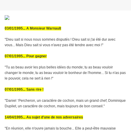
03/01/1995... A Monsieur Warnault
"Dieu sait si nous nous sommes disputés ! Dieu sait si j'ai été dur avec
vous... Mais Dieu sait si vous n'avez pas été tendre avec moi !"
07/01/1995... Pour gagner
"Tu as beau avoir les plus belles idées du monde; tu as beau vouloir
changer le monde; tu as beau vouloir le bonheur de l'homme... Si tu n'as pas
le pouvoir, cela ne sert à rien !"
07/01/1995... Sans rire !
"Daniel ¨Percheron, un caractère de cochon, mais un grand chef; Dominique
Dupilet, un caractère de cochon, mais toujours de bon conseil."
14/04/1995... Au sujet d'une de nos adversaires
"En réunion, elle n'ouvre jamais la bouche... Elle a peut-être mauvaise