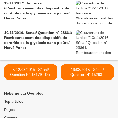
12/11/2017: Réponse
//Remboursement des dispositifs de
contrôle de la glycémie sans piqûre/
Hervé Poher
10/11/2016: Sénat/ Question n° 23861/
Remboursement des dispositifs de
contrôle de la glycémie sans piqûre/
Hervé Poher
< 12/03/2015 : Sénat/
19/03/2015 : Sénat/
Question N° 15179 : Don
Question N° 15293 :
de jours de repos à un
Pathologies
parent d'un enfant
cardiovasculaires chez la
gravement malade/ Hervé
femme/ Hervé Poher >
Hébergé par Overblog
Poher
Top articles
Pages
Contact