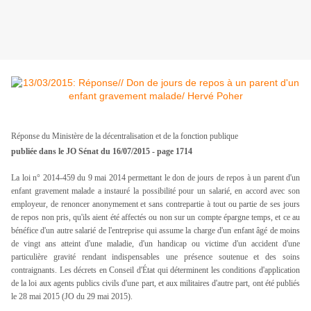
Réponse du Ministère de la décentralisation et de la fonction publique
publiée dans le JO Sénat du 16/07/2015 - page 1714
La loi n° 2014-459 du 9 mai 2014 permettant le don de jours de repos à un parent d'un
enfant gravement malade a instauré la possibilité pour un salarié, en accord avec son
employeur, de renoncer anonymement et sans contrepartie à tout ou partie de ses jours
de repos non pris, qu'ils aient été affectés ou non sur un compte épargne temps, et ce au
bénéfice d'un autre salarié de l'entreprise qui assume la charge d'un enfant âgé de moins
de vingt ans atteint d'une maladie, d'un handicap ou victime d'un accident d'une
particulière gravité rendant indispensables une présence soutenue et des soins
contraignants. Les décrets en Conseil d'État qui déterminent les conditions d'application
de la loi aux agents publics civils d'une part, et aux militaires d'autre part, ont été publiés
le 28 mai 2015 (JO du 29 mai 2015).