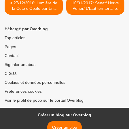
< 27/12/2016: Lumière de
10/01/2017: Sénat/ Hervé
la Côte d'Opale par Eric
Poher/ L'Etat territorial et
Desaunois... Chapitre 10
les collectivités >
Hébergé par Overblog
Top articles
Pages
Contact
Signaler un abus
C.G.U.
Cookies et données personnelles
Préférences cookies
Voir le profil de popo sur le portail Overblog
Créer un blog sur Overblog
Créer un blog