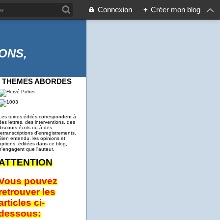
Connexion
+
Créer mon blog
ONS,
THEMES ABORDES
Les textes édités correspondent à
des lettres, des interventions, des
discours écrits ou à des
retranscriptions d'enregistrements.
Bien entendu, les opinions et
options, éditées dans ce blog,
n'engagent que l'auteur.
ATTENTION
Vous pouvez
retrouver les
articles ci-
dessous: