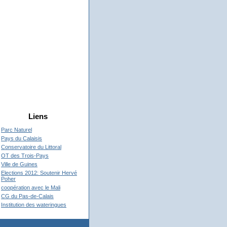
Liens
Parc Naturel
Pays du Calaisis
Conservatoire du Littoral
OT des Trois-Pays
Ville de Guines
Elections 2012: Soutenir Hervé
Poher
coopération avec le Mali
CG du Pas-de-Calais
Institution des wateringues