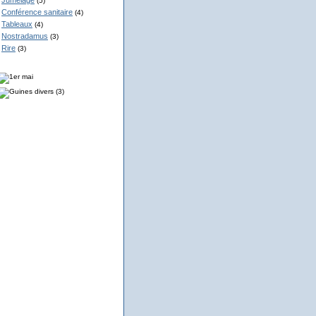
Jumelage
(5)
Conférence sanitaire
(4)
Tableaux
(4)
Nostradamus
(3)
Rire
(3)