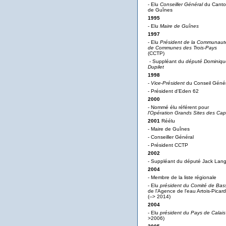
- Elu
Conseiller Général
du Cant
de Guînes
1995
- Elu
Maire de Guînes
1997
- Elu
Président de la Communaut
de Communes des Trois-Pays
(CCTP)
- Suppléant du
député Dominiqu
Dupilet
1998
-
Vice-Président
du Conseil Génér
- Président d'Eden 62
2000
- Nommé élu référent pour
l'Opération Grands Sites des Ca
2001
Réélu
- Maire de Guînes
- Conseiller Général
- Président CCTP
2002
- Suppléant du député Jack Lan
2004
- Membre de la liste régionale
- Elu
président du Comité de Bas
de l'Agence de l'eau Artois-Picard
(--> 2014)
2004
- Elu
président du Pays de Calais
>2006)