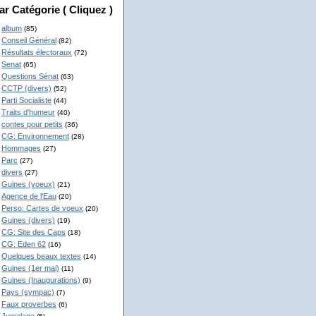
ar Catégorie ( Cliquez )
album
(85)
Conseil Général
(82)
Résultats électoraux
(72)
Senat
(65)
Questions Sénat
(63)
CCTP (divers)
(52)
Parti Socialiste
(44)
Traits d'humeur
(40)
contes pour petits
(36)
CG: Environnement
(28)
Hommages
(27)
Parc
(27)
divers
(27)
Guines (voeux)
(21)
Agence de l'Eau
(20)
Perso: Cartes de voeux
(20)
Guines (divers)
(19)
CG: Site des Caps
(18)
CG: Eden 62
(16)
Quelques beaux textes
(14)
Guines (1er mai)
(11)
Guines (Inaugurations)
(9)
Pays (sympac)
(7)
Faux proverbes
(6)