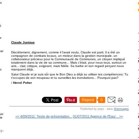
on
é
e
Claude Junique
al
Discrétement, dignement, comme il l'avait voulu, Claude est parti. Il a été un
compagnon de combats locaux, un moteur dans la gestion municipale, un
collaborateur précieux pour la Communauté de Communes, un citoyen impliqué
totalement dans la vie de sa commune... Mais c'était, pour nous tous, surtout un
ami... clair, critique, exigeant, mais fidéle. Sa barbe et son regard perçant nous
manquent déjà.
ps
Salut Claude et je suis sûr que le Bon Dieu a déjà su utiliser tes compétences: Tu
t'occupes de son troupeau et tu surveilles les inondations... Pourquoi pas?
/
Hervé Poher
g
Repost
0
Published by popo
-
dans
Hommages
sin
<< 4/09/2011: Texte de présentation...
01/07/2011:Agence de l'Eau/... >>
ie
(--