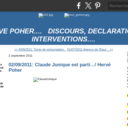
VE POHER.... DISCOURS, DECLARATI
INTERVENTIONS....
<< 4/09/2011: Texte de présentation...
01/07/2011:Agence de l'Eau/... >>
2 septembre 2011
02/09/2011: Claude Junique est parti.../ Hervé
es
eul
Poher
es
eb
 de
e