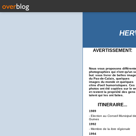
HER
AVERTISSEMENT:
Nous vous proposons différent
photographies qui n'ont qu'un s
but: vous livrer de belles imag
du Pas-de-Calais, quelques
images du monde et quelques
clins d'oeil humoristiques. Ces
photos ont été copiées sur le w
et restent la propriété des gens
talent qui les ont faites.
ITINERAIRE...
1989
- Election au
Conseil Municipal
d
Guines
1992
- Membre de la
liste régionale
1994