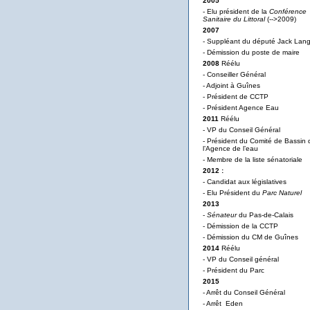
2005
- Elu président de la
Conférence
Sanitaire du Littoral
(-->2009)
2007
- Suppléant du député Jack Lan
- Démission du poste de maire
2008
Réélu
- Conseiller Général
- Adjoint à Guînes
- Président de CCTP
- Président Agence Eau
2011
Réélu
- VP du Conseil Général
- Président du Comité de Bassin 
l’Agence de l’eau
- Membre de la liste sénatoriale
2012 :
- Candidat aux législatives
- Elu Président du
Parc Naturel
2013
-
Sénateur
du Pas-de-Calais
- Démission de la CCTP
- Démission du CM de Guînes
2014
Réélu
- VP du Conseil général
- Président du Parc
2015
- Arrêt du Conseil Général
- Arrêt Eden