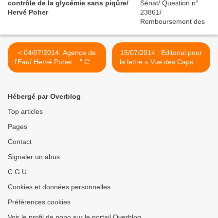
contrôle de la glycémie sans piqûre/
Hervé Poher
< 04/07/2014: Agence de
15/07/2014 : Editorial pour
l'Eau/ Hervé Poher... " C'est
la lettre « Vue des Caps » /
bien plus beau lorsque c'est
Hervé Poher >
inutile !"
Hébergé par Overblog
Top articles
Pages
Contact
Signaler un abus
C.G.U.
Cookies et données personnelles
Préférences cookies
Voir le profil de popo sur le portail Overblog