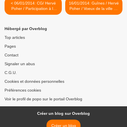
< 06/01/2014: CG/ Hervé
16/01/2014: Guînes / Hervé
Poher / Participation à la
Poher / Voeux de la ville de
Trame Verte et Bleue (TVB)
Guînes >
Hébergé par Overblog
Top articles
Pages
Contact
Signaler un abus
C.G.U.
Cookies et données personnelles
Préférences cookies
Voir le profil de popo sur le portail Overblog
Créer un blog sur Overblog
Créer un blog