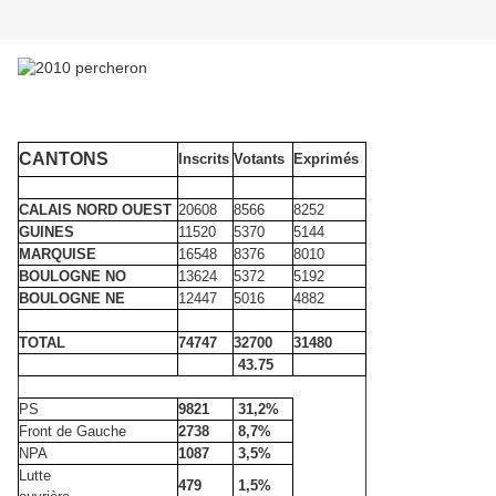
CANTONS
Inscrits
Votants
Exprimés
CALAIS NORD OUEST
20608
8566
8252
GUINES
11520
5370
5144
MARQUISE
16548
8376
8010
BOULOGNE NO
13624
5372
5192
BOULOGNE NE
12447
5016
4882
TOTAL
74747
32700
31480
43.75
PS
9821
31,2%
Front de Gauche
2738
8,7%
NPA
1087
3,5%
Lutte
479
1,5%