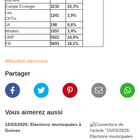
ouvrière
Europe Ecologie
3232
10,3%
Les
1241
3,9%
Ch'Tis
JA
198
0,6%
Modem
1057
3,4%
UMP
5922
18,8%
FN
5693
18,1%
#Résultats électoraux
Partager
Vous aimerez aussi
15/03/2026: Elections municipales à
Guines