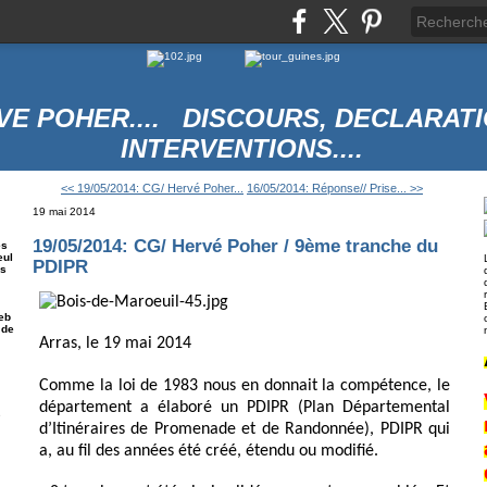
VE POHER.... DISCOURS, DECLARATI
INTERVENTIONS....
<< 19/05/2014: CG/ Hervé Poher...
16/05/2014: Réponse// Prise... >>
19 mai 2014
19/05/2014: CG/ Hervé Poher / 9ème tranche du
es
eul
PDIPR
es
eb
 de
Arras, le 19 mai 2014
Comme la loi de 1983 nous en donnait la compétence, le
département a élaboré un PDIPR (Plan Départemental
e
d’Itinéraires de Promenade et de Randonnée), PDIPR qui
a, au fil des années été créé, étendu ou modifié.