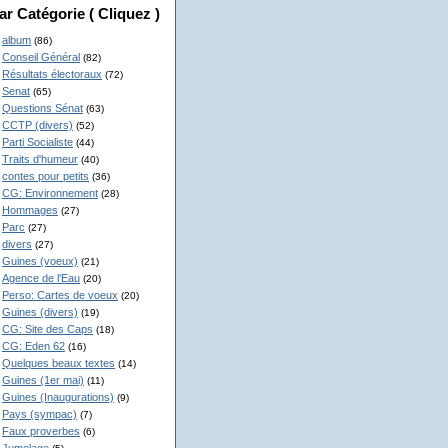
ar Catégorie ( Cliquez )
album
(86)
Conseil Général
(82)
Résultats électoraux
(72)
Senat
(65)
Questions Sénat
(63)
CCTP (divers)
(52)
Parti Socialiste
(44)
Traits d'humeur
(40)
contes pour petits
(36)
CG: Environnement
(28)
Hommages
(27)
Parc
(27)
divers
(27)
Guines (voeux)
(21)
Agence de l'Eau
(20)
Perso: Cartes de voeux
(20)
Guines (divers)
(19)
CG: Site des Caps
(18)
CG: Eden 62
(16)
Quelques beaux textes
(14)
Guines (1er mai)
(11)
Guines (Inaugurations)
(9)
Pays (sympac)
(7)
Faux proverbes
(6)