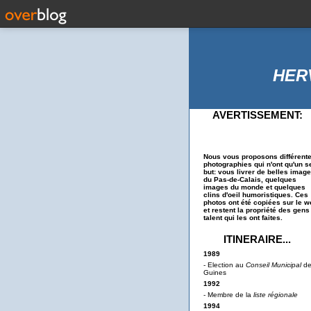
HER
AVERTISSEMENT:
Nous vous proposons différent
photographies qui n'ont qu'un s
but: vous livrer de belles imag
du Pas-de-Calais, quelques
images du monde et quelques
clins d'oeil humoristiques. Ces
photos ont été copiées sur le w
et restent la propriété des gens
talent qui les ont faites.
ITINERAIRE...
1989
- Election au
Conseil Municipal
d
Guines
1992
- Membre de la
liste régionale
1994