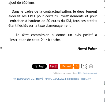
ajout de 610 kms.
Dans le cadre de la contractualisation, le département
g
aiderait les EPCI pour certains investissements et pour
l’entretien à hauteur de 30 euros du KM, tous ces crédits
étant fléchés sur la taxe d’aménagement.
ème
La 6
commission a donné un avis positif à
ème
l’inscription de cette 9
tranche.
de
Hervé Poher
Repost
0
Published by popo
-
dans
CG: Environnement
<< 19/05/2014: CG/ Hervé Poher...
16/05/2014: Réponse// Prise... >>