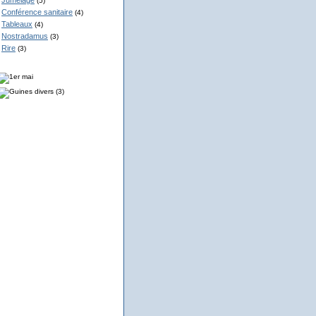
Jumelage
(5)
Conférence sanitaire
(4)
Tableaux
(4)
Nostradamus
(3)
Rire
(3)