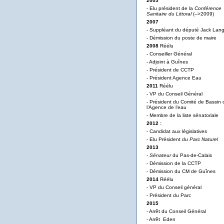
2005
- Elu président de la
Conférence
Sanitaire du Littoral
(-->2009)
2007
- Suppléant du député Jack Lan
- Démission du poste de maire
2008
Réélu
- Conseiller Général
- Adjoint à Guînes
- Président de CCTP
- Président Agence Eau
2011
Réélu
- VP du Conseil Général
- Président du Comité de Bassin 
l’Agence de l’eau
- Membre de la liste sénatoriale
2012 :
- Candidat aux législatives
- Elu Président du
Parc Naturel
2013
-
Sénateur
du Pas-de-Calais
- Démission de la CCTP
- Démission du CM de Guînes
2014
Réélu
- VP du Conseil général
- Président du Parc
2015
- Arrêt du Conseil Général
- Arrêt Eden