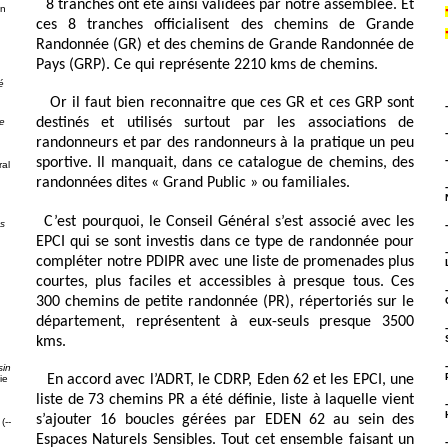
8 tranches ont été ainsi validées par notre assemblée. Et
on
ces 8 tranches officialisent des chemins de Grande
Randonnée (GR) et des chemins de Grande Randonnée de
Pays (GRP). Ce qui représente 2210 kms de chemins.
é
Or il faut bien reconnaitre que ces GR et ces GRP sont
destinés et utilisés surtout par les associations de
e
randonneurs et par des randonneurs à la pratique un peu
sportive. Il manquait, dans ce catalogue de chemins, des
al
randonnées dites « Grand Public » ou familiales.
C’est pourquoi, le Conseil Général s’est associé avec les
ps
EPCI qui se sont investis dans ce type de randonnée pour
compléter notre PDIPR avec une liste de promenades plus
courtes, plus faciles et accessibles à presque tous. Ces
300 chemins de petite randonnée (PR), répertoriés sur le
département, représentent à eux-seuls presque 3500
g
kms.
sin
En accord avec l’ADRT, le CDRP, Eden 62 et les EPCI, une
ie
liste de 73 chemins PR a été définie, liste à laquelle vient
s’ajouter 16 boucles gérées par EDEN 62 au sein des
(--
Espaces Naturels Sensibles. Tout cet ensemble faisant un