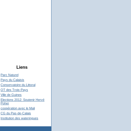
Liens
Parc Naturel
Pays du Calaisis
Conservatoire du Littoral
OT des Trois-Pays
Ville de Guines
Elections 2012: Soutenir Hervé
Poher
coopération avec le Mali
CG du Pas-de-Calais
Institution des wateringues