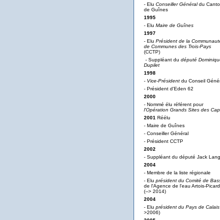
- Elu
Conseiller Général
du Cant
de Guînes
1995
- Elu
Maire de Guînes
1997
- Elu
Président de la Communaut
de Communes des Trois-Pays
(CCTP)
- Suppléant du
député Dominiqu
Dupilet
1998
-
Vice-Président
du Conseil Génér
- Président d'Eden 62
2000
- Nommé élu référent pour
l'Opération Grands Sites des Ca
2001
Réélu
- Maire de Guînes
- Conseiller Général
- Président CCTP
2002
- Suppléant du député Jack Lan
2004
- Membre de la liste régionale
- Elu
président du Comité de Bas
de l'Agence de l'eau Artois-Picard
(--> 2014)
2004
- Elu
président du Pays de Calais
>2006)