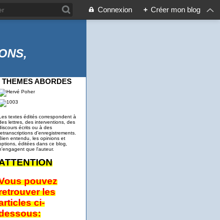
Connexion
+
Créer mon blog
ONS,
THEMES ABORDES
Les textes édités correspondent à
des lettres, des interventions, des
discours écrits ou à des
retranscriptions d'enregistrements.
Bien entendu, les opinions et
options, éditées dans ce blog,
n'engagent que l'auteur.
ATTENTION
Vous pouvez
retrouver les
articles ci-
dessous: