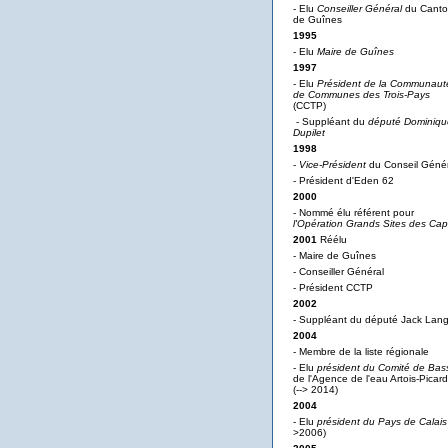
- Elu
Conseiller Général
du Cant
de Guînes
1995
- Elu
Maire de Guînes
1997
- Elu
Président de la Communaut
de Communes des Trois-Pays
(CCTP)
- Suppléant du
député Dominiqu
Dupilet
1998
-
Vice-Président
du Conseil Génér
- Président d'Eden 62
2000
- Nommé élu référent pour
l'Opération Grands Sites des Ca
2001
Réélu
- Maire de Guînes
- Conseiller Général
- Président CCTP
2002
- Suppléant du député Jack Lan
2004
- Membre de la liste régionale
- Elu
président du Comité de Bas
de l'Agence de l'eau Artois-Picard
(--> 2014)
2004
- Elu
président du Pays de Calais
>2006)