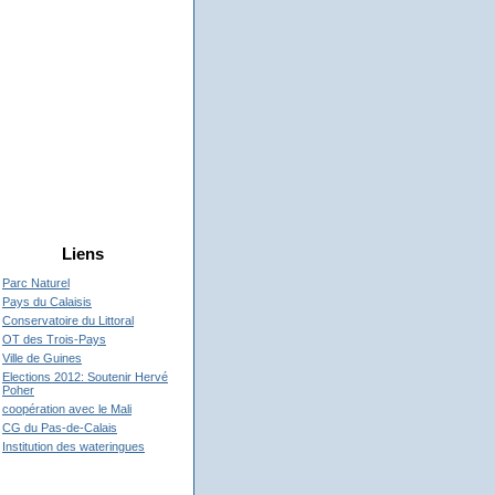
Liens
Parc Naturel
Pays du Calaisis
Conservatoire du Littoral
OT des Trois-Pays
Ville de Guines
Elections 2012: Soutenir Hervé
Poher
coopération avec le Mali
CG du Pas-de-Calais
Institution des wateringues