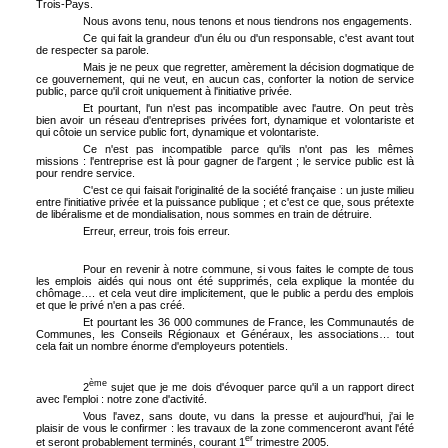
Trois-Pays.
Nous avons tenu, nous tenons et nous tiendrons nos engagements.
Ce qui fait la grandeur d'un élu ou d'un responsable, c'est avant tout
de respecter sa parole.
Mais je ne peux que regretter, amèrement la décision dogmatique de
ce gouvernement, qui ne veut, en aucun cas, conforter la notion de service
public, parce qu'il croit uniquement à l'initiative privée.
Et pourtant, l'un n'est pas incompatible avec l'autre. On peut très
bien avoir un réseau d'entreprises privées fort, dynamique et volontariste et
qui côtoie un service public fort, dynamique et volontariste.
Ce n'est pas incompatible parce qu'ils n'ont pas les mêmes
missions : l'entreprise est là pour gagner de l'argent ; le service public est là
pour rendre service.
C'est ce qui faisait l'originalité de la société française : un juste milieu
entre l'initiative privée et la puissance publique ; et c'est ce que, sous prétexte
de libéralisme et de mondialisation, nous sommes en train de détruire.
Erreur, erreur, trois fois erreur.
Pour en revenir à notre commune, si vous faites le compte de tous
les emplois aidés qui nous ont été supprimés, cela explique la montée du
chômage…. et cela veut dire implicitement, que le public a perdu des emplois
et que le privé n'en a pas créé.
Et pourtant les 36 000 communes de France, les Communautés de
Communes, les Conseils Régionaux et Généraux, les associations… tout
cela fait un nombre énorme d'employeurs potentiels.
ème
2
sujet que je me dois d'évoquer parce qu'il a un rapport direct
avec l'emploi : notre zone d'activité.
Vous l'avez, sans doute, vu dans la presse et aujourd'hui, j'ai le
plaisir de vous le confirmer : les travaux de la zone commenceront avant l'été
er
et seront probablement terminés, courant 1
trimestre 2005.