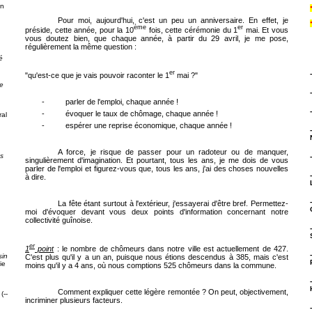
on
Pour moi, aujourd'hui, c'est un peu un anniversaire. En effet, je
ème
er
préside, cette année, pour la 10
fois, cette cérémonie du 1
mai. Et vous
vous doutez bien, que chaque année, à partir du 29 avril, je me pose,
régulièrement la même question :
é
er
"qu'est-ce que je vais pouvoir raconter le 1
mai ?"
e
-
parler de l'emploi, chaque année !
-
évoquer le taux de chômage, chaque année !
al
-
espérer une reprise économique, chaque année !
A force, je risque de passer pour un radoteur ou de manquer,
ps
singulièrement d'imagination. Et pourtant, tous les ans, je me dois de vous
parler de l'emploi et figurez-vous que, tous les ans, j'ai des choses nouvelles
à dire.
La fête étant surtout à l'extérieur, j'essayerai d'être bref. Permettez-
moi d'évoquer devant vous deux points d'information concernant notre
collectivité guînoise.
g
er
1
point
: le nombre de chômeurs dans notre ville est actuellement de 427.
sin
C'est plus qu'il y a un an, puisque nous étions descendus à 385, mais c'est
ie
moins qu'il y a 4 ans, où nous comptions 525 chômeurs dans la commune.
Comment expliquer cette légère remontée ? On peut, objectivement,
(--
incriminer plusieurs facteurs.