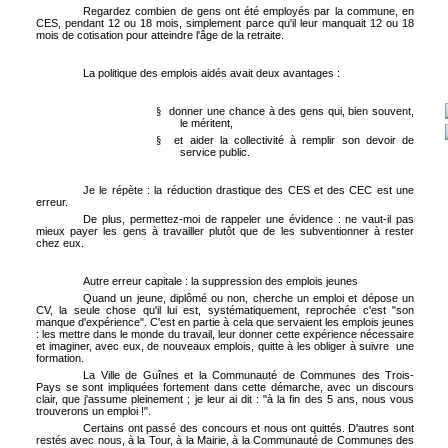
Regardez combien de gens ont été employés par la commune, en
CES, pendant 12 ou 18 mois, simplement parce qu'il leur manquait 12 ou 18
mois de cotisation pour atteindre l'âge de la retraite.
La politique des emplois aidés avait deux avantages :
donner une chance à des gens qui, bien souvent,
§
le méritent,
et aider la collectivité à remplir son devoir de
§
service public.
Je le répète : la réduction drastique des CES et des CEC est une
erreur.
De plus, permettez-moi de rappeler une évidence : ne vaut-il pas
mieux payer les gens à travailler plutôt que de les subventionner à rester
chez eux.
Autre erreur capitale : la suppression des emplois jeunes
Quand un jeune, diplômé ou non, cherche un emploi et dépose un
CV, la seule chose qu'il lui est, systématiquement, reprochée c'est "son
manque d'expérience". C'est en partie à cela que servaient les emplois jeunes
: les mettre dans le monde du travail, leur donner cette expérience nécessaire
et imaginer, avec eux, de nouveaux emplois, quitte à les obliger à suivre
une
formation.
La Ville de Guînes et la Communauté de Communes des Trois-
Pays se sont impliquées fortement dans cette démarche, avec un discours
clair, que j'assume pleinement ; je leur ai dit : "à la fin des 5 ans, nous vous
trouverons un emploi !".
Certains ont passé des concours et nous ont quittés. D'autres sont
restés avec nous, à la Tour, à la Mairie, à la Communauté de Communes des