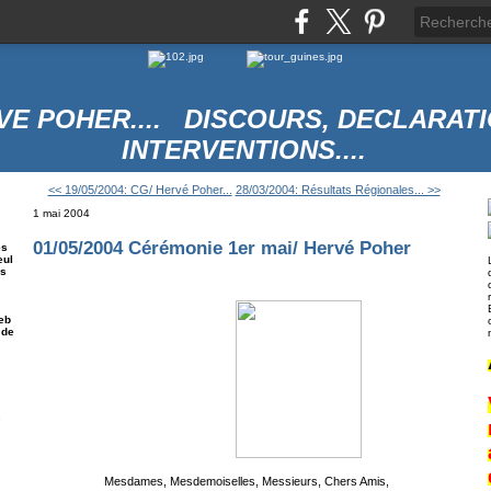
VE POHER.... DISCOURS, DECLARATI
INTERVENTIONS....
<< 19/05/2004: CG/ Hervé Poher...
28/03/2004: Résultats Régionales... >>
1 mai 2004
01/05/2004 Cérémonie 1er mai/ Hervé Poher
es
eul
es
eb
 de
e
Mesdames, Mesdemoiselles, Messieurs, Chers Amis,