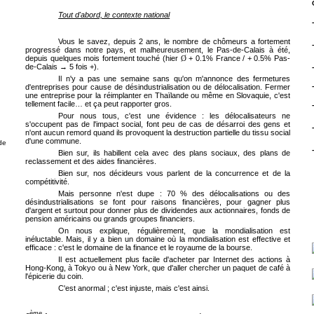
Tout d'abord, le contexte national
Vous le savez, depuis 2 ans, le nombre de chômeurs a fortement
g
progressé dans notre pays, et malheureusement, le Pas-de-Calais à été,
depuis quelques mois fortement touché (hier
+ 0.1% France / + 0.5% Pas-
Ø
de-Calais → 5 fois +).
Il n'y a pas une semaine sans qu'on m'annonce des fermetures
d'entreprises pour cause de désindustrialisation ou de délocalisation. Fermer
une entreprise pour la réimplanter en Thaïlande ou même en Slovaquie, c'est
tellement facile… et ça peut rapporter gros.
Pour nous tous, c'est une évidence : les délocalisateurs ne
s'occupent pas de l'impact social, font peu de cas de désarroi des gens et
n'ont aucun remord quand ils provoquent la destruction partielle du tissu social
d'une commune.
de
Bien sur, ils habillent cela avec des plans sociaux, des plans de
reclassement et des aides financières.
Bien sur, nos décideurs vous parlent de la concurrence et de la
compétitivité.
Mais personne n'est dupe : 70 % des délocalisations ou des
désindustrialisations se font pour raisons financières, pour gagner plus
d'argent et surtout pour donner plus de dividendes aux actionnaires, fonds de
pension américains ou grands groupes financiers.
On nous explique, régulièrement, que la mondialisation est
inéluctable. Mais, il y a bien un domaine où la mondialisation est effective et
efficace : c'est le domaine de la finance et le royaume de la bourse.
Il est actuellement plus facile d'acheter par Internet des actions à
Hong-Kong, à Tokyo ou à New York, que d'aller chercher un paquet de café à
l'épicerie du coin.
C'est anormal ; c'est injuste, mais c'est ainsi.
ème