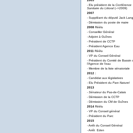
2005
- Elu président de la
Conférence
Sanitaire du Littoral
(-->2009)
2007
- Suppléant du député Jack Lan
- Démission du poste de maire
2008
Réélu
- Conseiller Général
- Adjoint à Guînes
- Président de CCTP
- Président Agence Eau
2011
Réélu
- VP du Conseil Général
- Président du Comité de Bassin 
l’Agence de l’eau
- Membre de la liste sénatoriale
2012 :
- Candidat aux législatives
- Elu Président du
Parc Naturel
2013
-
Sénateur
du Pas-de-Calais
- Démission de la CCTP
- Démission du CM de Guînes
2014
Réélu
- VP du Conseil général
- Président du Parc
2015
- Arrêt du Conseil Général
- Arrêt Eden