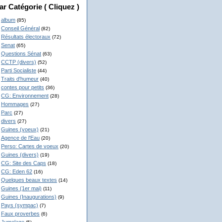
ar Catégorie ( Cliquez )
album
(85)
Conseil Général
(82)
Résultats électoraux
(72)
Senat
(65)
Questions Sénat
(63)
CCTP (divers)
(52)
Parti Socialiste
(44)
Traits d'humeur
(40)
contes pour petits
(36)
CG: Environnement
(28)
Hommages
(27)
Parc
(27)
divers
(27)
Guines (voeux)
(21)
Agence de l'Eau
(20)
Perso: Cartes de voeux
(20)
Guines (divers)
(19)
CG: Site des Caps
(18)
CG: Eden 62
(16)
Quelques beaux textes
(14)
Guines (1er mai)
(11)
Guines (Inaugurations)
(9)
Pays (sympac)
(7)
Faux proverbes
(6)