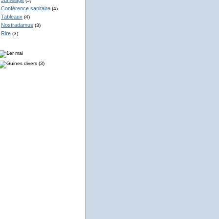
Jumelage
(5)
Conférence sanitaire
(4)
Tableaux
(4)
Nostradamus
(3)
Rire
(3)