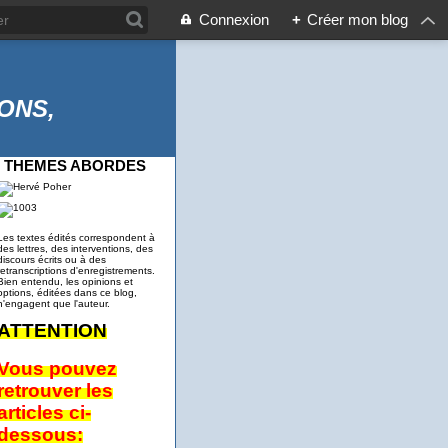
Connexion
+
Créer mon blog
ONS,
THEMES ABORDES
Les textes édités correspondent à
des lettres, des interventions, des
discours écrits ou à des
retranscriptions d'enregistrements.
Bien entendu, les opinions et
options, éditées dans ce blog,
n'engagent que l'auteur.
ATTENTION
Vous pouvez
retrouver les
articles ci-
dessous: