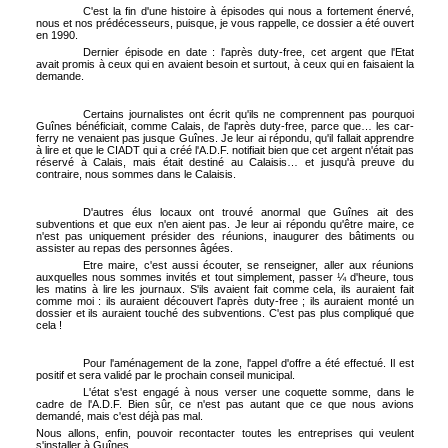
C'est la fin d'une histoire à épisodes qui nous a fortement énervé,
nous et nos prédécesseurs, puisque, je vous rappelle, ce dossier a été ouvert
en 1990.
Dernier épisode en date : l'après duty-free, cet argent que l'Etat
avait promis à ceux qui en avaient besoin et surtout, à ceux qui en faisaient la
demande.
Certains journalistes ont écrit qu'ils ne comprennent pas pourquoi
Guînes bénéficiait, comme Calais, de l'après duty-free, parce que… les car-
ferry ne venaient pas jusque Guînes. Je leur ai répondu, qu'il fallait apprendre
à lire et que le CIADT qui a créé l'A.D.F. notifiait bien que cet argent n'était pas
réservé à Calais, mais était destiné au Calaisis… et jusqu'à preuve du
contraire, nous sommes dans le Calaisis.
D'autres élus locaux ont trouvé anormal que Guînes ait des
subventions et que eux n'en aient pas. Je leur ai répondu qu'être maire, ce
n'est pas uniquement présider des réunions, inaugurer des bâtiments ou
assister au repas des personnes âgées.
Etre maire, c'est aussi écouter, se renseigner, aller aux réunions
auxquelles nous sommes invités et tout simplement, passer ¼ d'heure, tous
les matins à lire les journaux. S'ils avaient fait comme cela, ils auraient fait
comme moi : ils auraient découvert l'après duty-free ; ils auraient monté un
dossier et ils auraient touché des subventions. C'est pas plus compliqué que
cela !
Pour l'aménagement de la zone, l'appel d'offre a été effectué. Il est
positif et sera validé par le prochain conseil municipal.
L'état s'est engagé à nous verser une coquette somme, dans le
cadre de l'A.D.F. Bien sûr, ce n'est pas autant que ce que nous avions
demandé, mais c'est déjà pas mal.
Nous allons, enfin, pouvoir recontacter toutes les entreprises qui veulent
s'installer à Guînes.