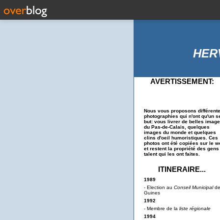
HER
AVERTISSEMENT:
Nous vous proposons différent
photographies qui n'ont qu'un s
but: vous livrer de belles imag
du Pas-de-Calais, quelques
images du monde et quelques
clins d'oeil humoristiques. Ces
photos ont été copiées sur le w
et restent la propriété des gens
talent qui les ont faites.
ITINERAIRE...
1989
- Election au
Conseil Municipal
d
Guines
1992
- Membre de la
liste régionale
1994