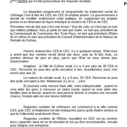
2
facteur
qui n'a fait qu'accentuer les mauvais résultats.
P
La disparition progressive et programmée du traitement social du
chômage c'est-à-dire les CES, les CEC et emplois jeunes. Le gouvernement a
décidé de modifier entièrement cette politique, en supprimant les emplois
jeunes et en diminuant de façon drastique le nombre de CES et de CEC.
Permettez-moi de dire que c'est une erreur ! Si je dis cela, ce n'est pas en tant
que militant politique. Non, je parle en tant que maire, en tant que président de
la Communauté de Communes des Trois-Pays, en tant que président d'Eden
62 et même en tant que président du Conseil d'Administration de la Maison de
Retraite de Guînes.
Parlons d'abord des CES et CEC. Il y a quelques temps, l'Etat nous
a averti que leur nombre serait divisé par deux, puis au fil des mois, ce
nombre diminue de plus en plus, parce que l'Etat ne nous donne plus
d'autorisation.
Imaginez : la Ville de Guînes avait, il y a 4 ans plus de 35 CES et
CEC. Personne ne peut dire qu'ils servaient à rien. Actuellement, nous n'en
avons plus que 16.
La maison de retraite avait, il y a 5 ans, 25 CES. Personne ne peut
dire qu'ils servaient à rien. Maintenant, il y en a … zéro.
Et pourtant cette mesure était utile, voire indispensable : quand on
veut aider les gens à retrouver un statut social, quand on veut aider des
familles dans le besoin, quand on veut pouvoir donner à certains une seconde
chance, l'emploi aidé est une bonne méthode.
Regardez combien de chômeurs ont commencé à la ville comme
CES, puis CEC et finalement ont été embauchés parce qu'ils étaient sérieux et
que la Collectivité avait besoin d'eux.
Regardez combien de RMIste, travaillent en CES ont pu montrer
leurs capacités dans tel ou tel domaine et ont pu être recommandés, ensuite
pour intégrer une entreprise.