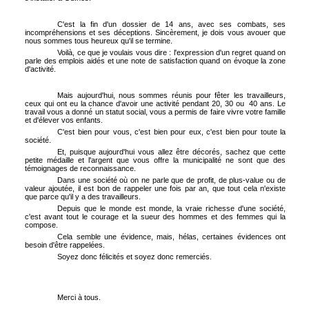
C'est la fin d'un dossier de 14 ans, avec ses combats, ses
incompréhensions et ses déceptions. Sincèrement, je dois vous avouer que
nous sommes tous heureux qu'il se termine.
Voilà, ce que je voulais vous dire : l'expression d'un regret quand on
parle des emplois aidés et une note de satisfaction quand on évoque la zone
d'activité.
Mais aujourd'hui, nous sommes réunis pour fêter les travailleurs,
ceux qui ont eu la chance d'avoir une activité pendant 20, 30 ou
40 ans. Le
travail vous a donné un statut social, vous a permis de faire vivre votre famille
et d'élever vos enfants.
C'est bien pour vous, c'est bien pour eux, c'est bien pour toute la
société.
Et, puisque aujourd'hui vous allez être décorés, sachez que cette
petite médaille et l'argent que vous offre la municipalité ne sont que des
témoignages de reconnaissance.
Dans une société où on ne parle que de profit, de plus-value ou de
valeur ajoutée, il est bon de rappeler une fois par an, que tout cela n'existe
que parce qu'il y a des travailleurs.
Depuis que le monde est monde, la vraie richesse d'une société,
c'est avant tout le courage et la sueur des hommes et des femmes qui la
compose.
Cela semble une évidence, mais, hélas, certaines évidences ont
besoin d'être rappelées.
Soyez donc félicités et soyez donc remerciés.
Merci à tous.