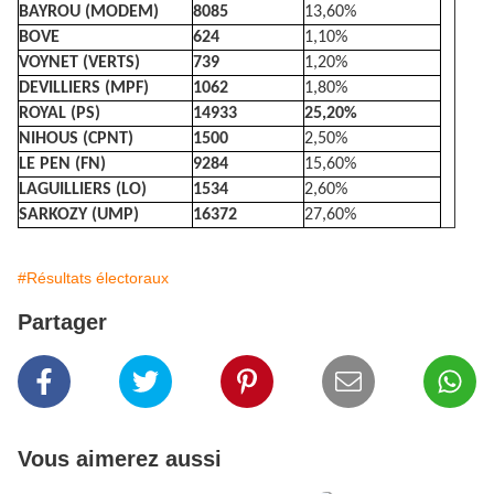
BAYROU (MODEM)
8085
13,60%
BOVE
624
1,10%
VOYNET (VERTS)
739
1,20%
DEVILLIERS (MPF)
1062
1,80%
ROYAL (PS)
14933
25,20%
NIHOUS (CPNT)
1500
2,50%
LE PEN (FN)
9284
15,60%
LAGUILLIERS (LO)
1534
2,60%
SARKOZY (UMP)
16372
27,60%
#Résultats électoraux
Partager
Vous aimerez aussi