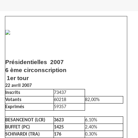
Présidentielles 2007
6 ème circonscription
1er tour
22 avril 2007
Inscrits
73437
Votants
60218
82,00%
Exprimés
59357
BESANCENOT (LCR)
3623
6,10%
BUFFET (PC)
1425
2,40%
SCHIVARDI (TRA)
176
0,30%