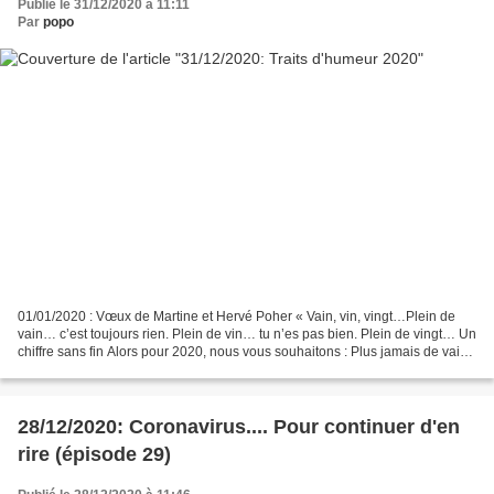
Publié le 31/12/2020 à 11:11
Par
popo
01/01/2020 : Vœux de Martine et Hervé Poher « Vain, vin, vingt…Plein de
vain… c’est toujours rien. Plein de vin… tu n’es pas bien. Plein de vingt… Un
chiffre sans fin Alors pour 2020, nous vous souhaitons : Plus jamais de vain,
Pas trop de vin Et plein...
28/12/2020: Coronavirus.... Pour continuer d'en
rire (épisode 29)