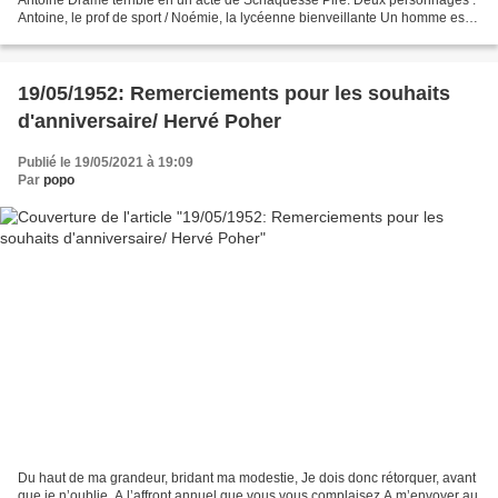
Antoine Drame terrible en un acte de Schaquesse Pire. Deux personnages :
Antoine, le prof de sport / Noémie, la lycéenne bienveillante Un homme est
seul, assis sur un ballon et pleure. Antoine...
19/05/1952: Remerciements pour les souhaits
d'anniversaire/ Hervé Poher
Publié le 19/05/2021 à 19:09
Par
popo
Du haut de ma grandeur, bridant ma modestie, Je dois donc rétorquer, avant
que je n’oublie, A l’affront annuel que vous vous complaisez A m’envoyer au