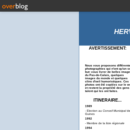
HER
AVERTISSEMENT:
Nous vous proposons différent
photographies qui n'ont qu'un s
but: vous livrer de belles imag
du Pas-de-Calais, quelques
images du monde et quelques
clins d'oeil humoristiques. Ces
photos ont été copiées sur le w
et restent la propriété des gens
talent qui les ont faites.
ITINERAIRE...
1989
- Election au
Conseil Municipal
d
Guines
1992
- Membre de la
liste régionale
1994