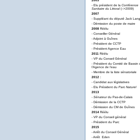
2005
- Elu président de la
Conférence
Sanitaire du Littoral
(-->2009)
2007
- Suppléant du député Jack Lan
- Démission du poste de maire
2008
Réélu
- Conseiller Général
- Adjoint à Guînes
- Président de CCTP
- Président Agence Eau
2011
Réélu
- VP du Conseil Général
- Président du Comité de Bassin 
l’Agence de l’eau
- Membre de la liste sénatoriale
2012 :
- Candidat aux législatives
- Elu Président du
Parc Naturel
2013
-
Sénateur
du Pas-de-Calais
- Démission de la CCTP
- Démission du CM de Guînes
2014
Réélu
- VP du Conseil général
- Président du Parc
2015
- Arrêt du Conseil Général
- Arrêt Eden