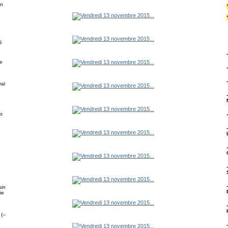
on
é
e
al
ps
g
sin
ie
(--