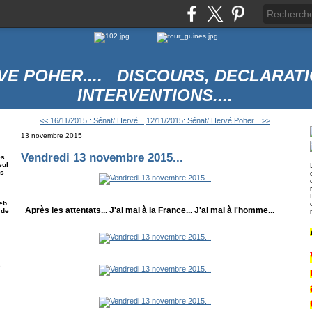
VE POHER.... DISCOURS, DECLARATI
INTERVENTIONS....
<< 16/11/2015 : Sénat/ Hervé...
12/11/2015: Sénat/ Hervé Poher... >>
13 novembre 2015
Vendredi 13 novembre 2015...
es
eul
es
eb
Après les attentats... J'ai mal à la France... J'ai mal à l'homme...
 de
e