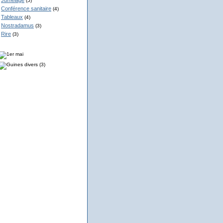
Jumelage
(5)
Conférence sanitaire
(4)
Tableaux
(4)
Nostradamus
(3)
Rire
(3)