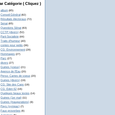
ar Catégorie ( Cliquez )
album
(85)
Conseil Général
(82)
Résultats électoraux
(72)
Senat
(65)
Questions Sénat
(63)
CCTP (divers)
(52)
Parti Socialiste
(44)
Traits d'humeur
(40)
contes pour petits
(36)
CG: Environnement
(28)
Hommages
(27)
Parc
(27)
divers
(27)
Guines (voeux)
(21)
Agence de l'Eau
(20)
Perso: Cartes de voeux
(20)
Guines (divers)
(19)
CG: Site des Caps
(18)
CG: Eden 62
(16)
Quelques beaux textes
(14)
Guines (1er mai)
(11)
Guines (Inaugurations)
(9)
Pays (sympac)
(7)
Faux proverbes
(6)