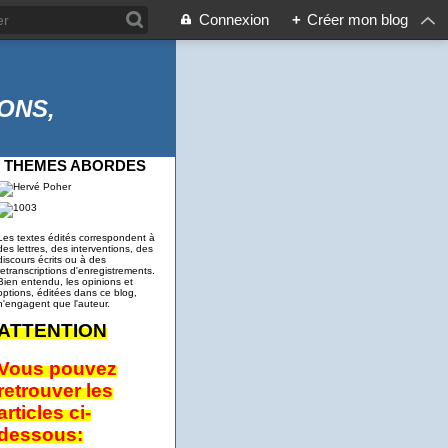
Connexion
+
Créer mon blog
ONS,
THEMES ABORDES
Les textes édités correspondent à
des lettres, des interventions, des
discours écrits ou à des
retranscriptions d'enregistrements.
Bien entendu, les opinions et
options, éditées dans ce blog,
n'engagent que l'auteur.
ATTENTION
Vous pouvez
retrouver les
articles ci-
dessous: