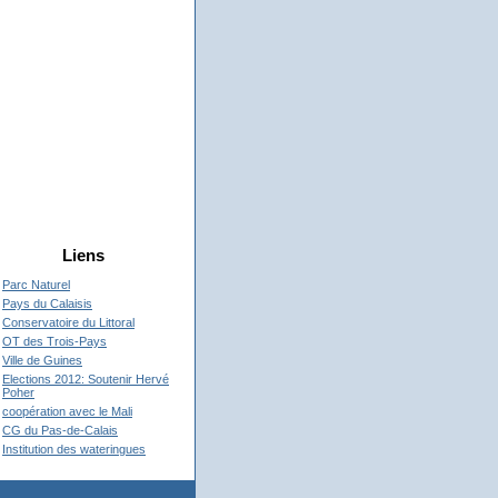
Liens
Parc Naturel
Pays du Calaisis
Conservatoire du Littoral
OT des Trois-Pays
Ville de Guines
Elections 2012: Soutenir Hervé
Poher
coopération avec le Mali
CG du Pas-de-Calais
Institution des wateringues