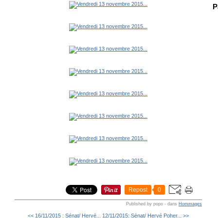
P
Repost
0
Published by popo
-
dans
Hommages
<< 16/11/2015 : Sénat/ Hervé...
12/11/2015: Sénat/ Hervé Poher... >>