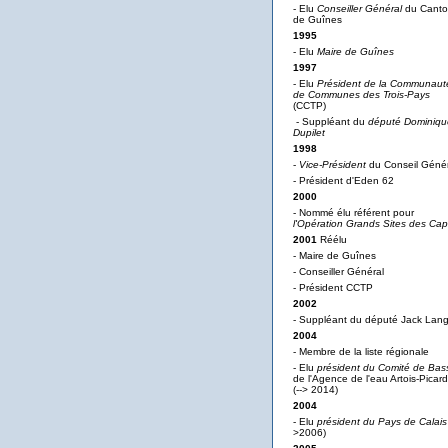
- Elu
Conseiller Général
du Cant
de Guînes
1995
- Elu
Maire de Guînes
1997
- Elu
Président de la Communaut
de Communes des Trois-Pays
(CCTP)
- Suppléant du
député Dominiqu
Dupilet
1998
-
Vice-Président
du Conseil Génér
- Président d'Eden 62
2000
- Nommé élu référent pour
l'Opération Grands Sites des Ca
2001
Réélu
- Maire de Guînes
- Conseiller Général
- Président CCTP
2002
- Suppléant du député Jack Lan
2004
- Membre de la liste régionale
- Elu
président du Comité de Bas
de l'Agence de l'eau Artois-Picard
(--> 2014)
2004
- Elu
président du Pays de Calais
>2006)