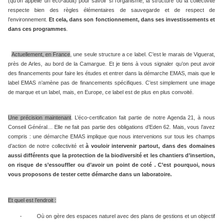
(qu’on appelle un éco-audit) pour savoir si l’organisme, la structure ou la collectivité
respecte bien des règles élémentaires de sauvegarde et de respect de
l’environnement.
Et cela, dans son fonctionnement, dans ses
investissements et
dans ces programmes
.
Actuellement, en France
, une seule structure a ce label. C’est le marais de Viguerat,
près de Arles, au bord de la Camargue. Et je tiens à vous signaler qu’on peut avoir
des financements pour faire les études et entrer dans la démarche EMAS, mais que le
label EMAS n’amène pas de financements spécifiques. C’est simplement une image
de marque et un label, mais, en Europe, ce label est de plus en plus convoité.
Une précision maintenant
. L’éco-certification fait partie de notre Agenda 21, à nous
Conseil Général… Elle ne fait pas partie des obligations d’Eden 62. Mais, vous l’avez
compris : une démarche EMAS implique que nous intervenions sur tous les champs
d’action de notre collectivité et
à vouloir intervenir partout, dans des domaines
aussi différents que la protection de la biodiversité et les chantiers d’insertion,
on risque de s’essouffler ou d’avoir un point de coté . C’est pourquoi, nous
vous proposons de tester cette démarche dans un laboratoire.
Et quel est l’endroit :
-
Où on gère des espaces naturel avec des plans de gestions et un objectif