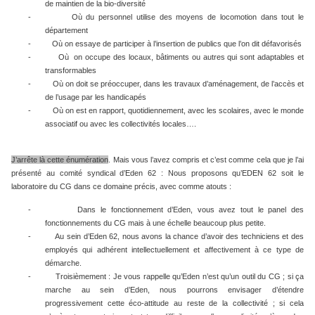
de maintien de la bio-diversité
-
Où du personnel utilise des moyens de locomotion dans tout le
département
-
Où on essaye de participer à l’insertion de publics que l’on dit défavorisés
-
Où
on occupe des locaux, bâtiments ou autres qui sont adaptables et
transformables
-
Où on doit se préoccuper, dans les travaux d’aménagement, de l’accès et
de l’usage par les handicapés
-
Où on est en rapport, quotidiennement, avec les scolaires, avec le monde
associatif ou avec les collectivités locales….
J’arrête là cette énumération
. Mais vous l’avez compris et c’est comme cela que je l’ai
présenté au comité syndical d’Eden 62 : Nous proposons qu’EDEN 62 soit le
laboratoire du CG dans ce domaine précis, avec comme atouts :
-
Dans le fonctionnement d’Eden, vous avez tout le panel des
fonctionnements du CG mais à une échelle beaucoup plus petite.
-
Au sein d’Eden 62, nous avons la chance d’avoir des techniciens et des
employés qui adhérent intellectuellement et affectivement à ce type de
démarche.
-
Troisièmement : Je vous rappelle qu’Eden n’est qu’un outil du CG ; si ça
marche au sein d’Eden, nous pourrons envisager d’étendre
progressivement cette éco-attitude au reste de la collectivité ; si cela