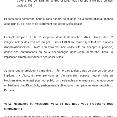
s’avère trop contraignant et trop difficile, nous l’aurons limité qu’à un des
outils du CG.
Et dans cette démarche, nous aurons besoin, de ci, de là, de la coopération du monde
associatif ou de l’aide et de l’agrément des collectivités locales…
Exemple simple : EDEN 62 s’implique dans la démarche EMAS… Alors Eden 62
imagine utiliser des voitures au gaz… Alors EDEN 62 réalise qu’il faut des stations
d’approvisionnement... Alors il faut trouver une collectivité qui accepte le principe,
donne des autorisations ou nous accompagne dans cette démarche. D’où un
implication directe ou indirecte des collectivités.
Je sens que le président va me dire : « Je ne sais toujours pas ce que ce que cela
implique… ». Alors, un exemple concret : Au sein d’un espace naturel, riche en
biodiversité et aménagé pour tout public, un garde utilise une voiture au gaz et occupe
un bâtiment chauffé au bois, parfaitement isolé et où on récupère les eaux de pluie….
Ext, ext
Voilà, Mesdames et Messieurs, voilà ce que nous vous proposons tout
simplement :