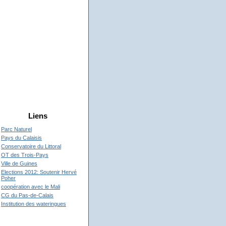
Liens
Parc Naturel
Pays du Calaisis
Conservatoire du Littoral
OT des Trois-Pays
Ville de Guines
Elections 2012: Soutenir Hervé
Poher
coopération avec le Mali
CG du Pas-de-Calais
Institution des wateringues