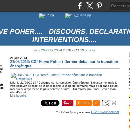
VE POHER.... DISCOURS, DECLARATI
INTERVENTIONS....
10
40
50
<<
<
20
21
22
23
24
25
26
27
29
30
>
>>
28
21 juin 2013
21/06/2013: CG/ Hervé Poher / Dernier débat sur la transition
es
énergétique
eul
es
Lille, le 21/06/2013 / Colloque sur la transition énergétique. Excusez-moi mais je
eb
vais essayer de faire de la philosophie à la petite semaine mais c’est sans doute
 de
moi qui ai la synthèse la plus délicate à faire… Du moins, pour moi… Avec mon
état d’esprit,...
Lire la suite
Repost
0
e
CG: Environnement
Published by popo
-
dans