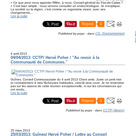
« Ce que peut nous apporter Rifkin, à nous, Conseil général du Pas-de-Calais ?
» C’est bien simple : nous venons consulter un endocrinologue. Je m’explique.
La société ou la région, c’est comme un organisme vivant, avec ses
changements,...
Lire la suite
Repost
0
CG: Environnement
Published by popo
-
dans
4 avril 2013
04/04/2013: CCTP/ Hervé Poher / "Au revoir à la
Communauté de Communes."
Guînes, Conseil Communautaire du 4 avril 2013 Chers amis. Juste un petit mot
et contrairement à mes fâcheuses habitudes, celui-là sera court. Je ne reviendrai
pas sur les raisons de cette réunion exceptionnelle, ni sur les circonstances qui
ont rendu...
Lire la suite
Repost
0
CCTP (divers)
Published by popo
-
dans
25 mars 2013
25/03/2013: Guînes/ Hervé Poher / Lettre au Conseil