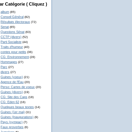
ar Catégorie ( Cliquez )
album
(85)
Conseil Général
(82)
Résultats électoraux
(72)
Senat
(65)
Questions Sénat
(63)
CCTP (divers)
(52)
Parti Socialiste
(44)
Traits d'humeur
(40)
contes pour petits
(36)
CG: Environnement
(28)
Hommages
(27)
Parc
(27)
divers
(27)
Guines (voeux)
(21)
Agence de l'Eau
(20)
Perso: Cartes de voeux
(20)
Guines (divers)
(19)
CG: Site des Caps
(18)
CG: Eden 62
(16)
Quelques beaux textes
(14)
Guines (1er mai)
(11)
Guines (Inaugurations)
(9)
Pays (sympac)
(7)
Faux proverbes
(6)