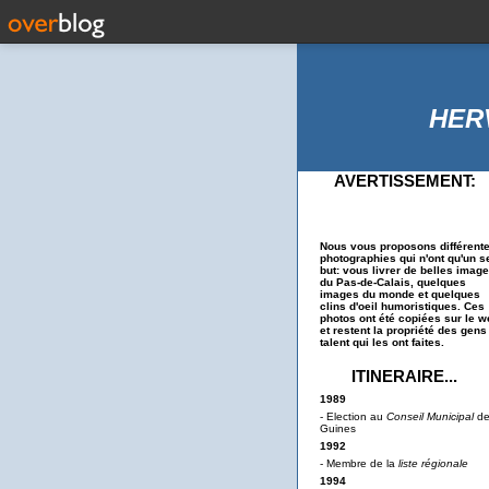
HER
AVERTISSEMENT:
Nous vous proposons différent
photographies qui n'ont qu'un s
but: vous livrer de belles imag
du Pas-de-Calais, quelques
images du monde et quelques
clins d'oeil humoristiques. Ces
photos ont été copiées sur le w
et restent la propriété des gens
talent qui les ont faites.
ITINERAIRE...
1989
- Election au
Conseil Municipal
d
Guines
1992
- Membre de la
liste régionale
1994