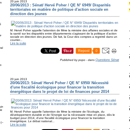
20 juin 2013
on
20/06/2013 : Sénat/ Hervé Poher / QE N° 6949/ Disparités
territoriales en matière de politique d'action sociale en
direction des jeunes
é
M. Hervé Poher appelle l'attention de Mme la ministre des affaires sociales et de
la santé sur les disparités entre départements s'agissant de la politique d'action
e
sociale en direction des jeunes. De fait, la Cour des comptes a regretté dans un
courrier...
Lire la suite
al
Repost
0
Questions Sénat
Published by popo
-
dans
ps
20 juin 2013
20/06/2013: Sénat/ Hervé Poher / QE N° 6950/ Nécessité
d'une fiscalité écologique pour financer la transition
énergétique dans le projet de loi de finances pour 2014
g
sin
ie
M. Hervé Poher appelle l'attention de Mme la ministre de l'écologie, du
développement durable et de l'énergie sur la nécessaire mise en place, dès le
budget pour 2014, d'une fiscalité écologique pour financer la transition
énergétique. Le débat national...
(--
Lire la suite