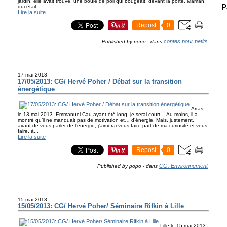
jardin, elle avait trouvé, une boule de poil qui bougeait, devant la porte. Maman,
P
qui était...
Lire la suite
Repost
0
contes pour petits
Published by popo
-
dans
17 mai 2013
17/05/2013: CG/ Hervé Poher / Débat sur la transition
énergétique
Arras,
le 13 mai 2013. Emmanuel Cau ayant été long, je serai court… Au moins, il a
montré qu’il ne manquait pas de motivation et… d’énergie. Mais, justement,
avant de vous parler de l’énergie, j’aimerai vous faire part de ma curiosité et vous
faire, à...
Lire la suite
Repost
0
CG: Environnement
Published by popo
-
dans
15 mai 2013
15/05/2013: CG/ Hervé Poher/ Séminaire Rifkin à Lille
Lille le 15 mai 2013.