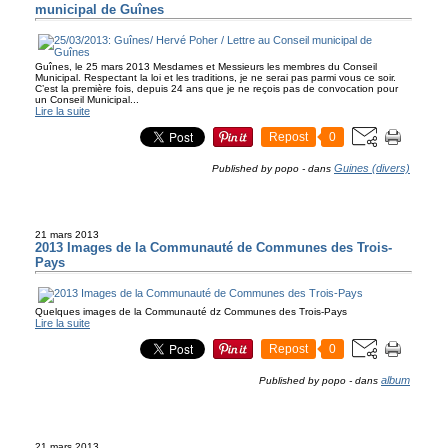
municipal de Guînes
Guînes, le 25 mars 2013 Mesdames et Messieurs les membres du Conseil
Municipal. Respectant la loi et les traditions, je ne serai pas parmi vous ce soir.
C’est la première fois, depuis 24 ans que je ne reçois pas de convocation pour
un Conseil Municipal...
Lire la suite
Repost
0
Guines (divers)
Published by popo
-
dans
21 mars 2013
2013 Images de la Communauté de Communes des Trois-
Pays
Quelques images de la Communauté dz Communes des Trois-Pays
Lire la suite
Repost
0
album
Published by popo
-
dans
21 mars 2013