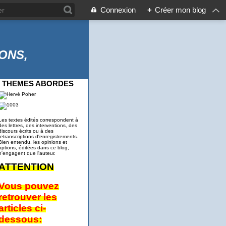
Connexion
+
Créer mon blog
ONS,
THEMES ABORDES
Les textes édités correspondent à
des lettres, des interventions, des
discours écrits ou à des
retranscriptions d'enregistrements.
Bien entendu, les opinions et
options, éditées dans ce blog,
n'engagent que l'auteur.
ATTENTION
Vous pouvez
retrouver les
articles ci-
dessous: