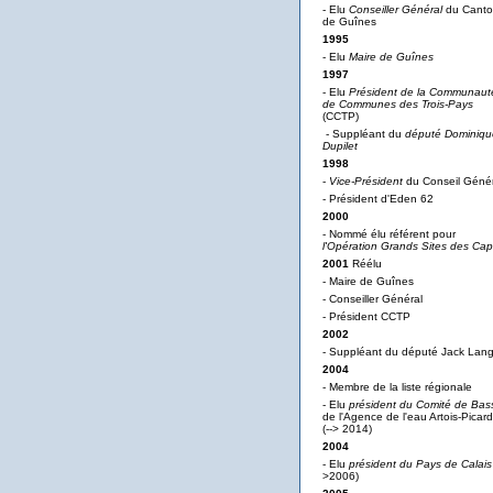
- Elu
Conseiller Général
du Cant
de Guînes
1995
- Elu
Maire de Guînes
1997
- Elu
Président de la Communaut
de Communes des Trois-Pays
(CCTP)
- Suppléant du
député Dominiqu
Dupilet
1998
-
Vice-Président
du Conseil Génér
- Président d'Eden 62
2000
- Nommé élu référent pour
l'Opération Grands Sites des Ca
2001
Réélu
- Maire de Guînes
- Conseiller Général
- Président CCTP
2002
- Suppléant du député Jack Lan
2004
- Membre de la liste régionale
- Elu
président du Comité de Bas
de l'Agence de l'eau Artois-Picard
(--> 2014)
2004
- Elu
président du Pays de Calais
>2006)