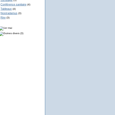
Jumelage
(5)
Conférence sanitaire
(4)
Tableaux
(4)
Nostradamus
(3)
Rire
(3)