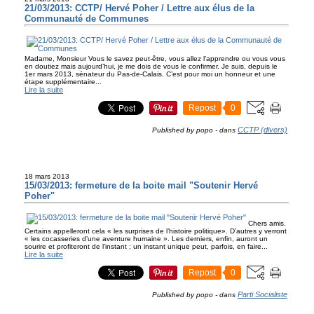
21/03/2013: CCTP/ Hervé Poher / Lettre aux élus de la
Communauté de Communes
Madame, Monsieur Vous le savez peut-être, vous allez l’apprendre ou vous vous
en doutiez mais aujourd’hui, je me dois de vous le confirmer. Je suis, depuis le
1er mars 2013, sénateur du Pas-de-Calais. C’est pour moi un honneur et une
étape supplémentaire...
Lire la suite
Repost
0
CCTP (divers)
Published by popo
-
dans
18 mars 2013
15/03/2013: fermeture de la boite mail "Soutenir Hervé
Poher"
Chers amis.
Certains appelleront cela « les surprises de l’histoire politique». D’autres y verront
« les cocasseries d’une aventure humaine ». Les derniers, enfin, auront un
sourire et profiteront de l’instant ; un instant unique peut, parfois, en faire...
Lire la suite
Repost
0
Parti Socialiste
Published by popo
-
dans