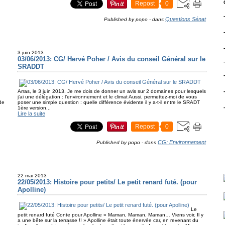
Repost
0
Questions Sénat
Published by popo
-
dans
g
3 juin 2013
03/06/2013: CG/ Hervé Poher / Avis du conseil Général sur le
SRADDT
Arras, le 3 juin 2013. Je me dois de donner un avis sur 2 domaines pour lesquels
j’ai une délégation : l’environnement et le climat Aussi, permettez-moi de vous
de
poser une simple question : quelle différence évidente il y a-t-il entre le SRADT
1ère version...
Lire la suite
Repost
0
CG: Environnement
Published by popo
-
dans
22 mai 2013
22/05/2013: Histoire pour petits/ Le petit renard futé. (pour
Apolline)
Le
petit renard futé Conte pour Apolline « Maman, Maman, Maman… Viens voir. Il y
a une bête sur la terrasse !! » Apolline était toute énervée car, en revenant du