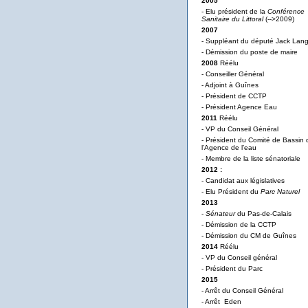
2005
- Elu président de la
Conférence
Sanitaire du Littoral
(-->2009)
2007
- Suppléant du député Jack Lan
- Démission du poste de maire
2008
Réélu
- Conseiller Général
- Adjoint à Guînes
- Président de CCTP
- Président Agence Eau
2011
Réélu
- VP du Conseil Général
- Président du Comité de Bassin 
l’Agence de l’eau
- Membre de la liste sénatoriale
2012 :
- Candidat aux législatives
- Elu Président du
Parc Naturel
2013
-
Sénateur
du Pas-de-Calais
- Démission de la CCTP
- Démission du CM de Guînes
2014
Réélu
- VP du Conseil général
- Président du Parc
2015
- Arrêt du Conseil Général
- Arrêt Eden