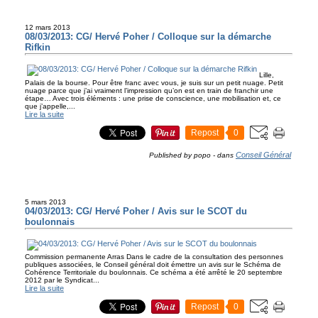
12 mars 2013
08/03/2013: CG/ Hervé Poher / Colloque sur la démarche
Rifkin
Lille,
Palais de la bourse. Pour être franc avec vous, je suis sur un petit nuage. Petit
nuage parce que j’ai vraiment l’impression qu’on est en train de franchir une
étape… Avec trois éléments : une prise de conscience, une mobilisation et, ce
que j’appelle,...
Lire la suite
Repost
0
Conseil Général
Published by popo
-
dans
5 mars 2013
04/03/2013: CG/ Hervé Poher / Avis sur le SCOT du
boulonnais
Commission permanente Arras Dans le cadre de la consultation des personnes
publiques associées, le Conseil général doit émettre un avis sur le Schéma de
Cohérence Territoriale du boulonnais. Ce schéma a été arrêté le 20 septembre
2012 par le Syndicat...
Lire la suite
Repost
0