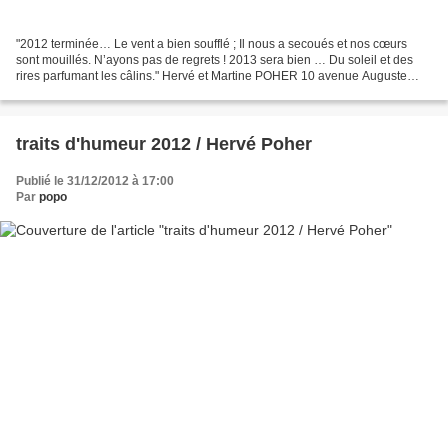
"2012 terminée… Le vent a bien soufflé ; Il nous a secoués et nos cœurs
sont mouillés. N’ayons pas de regrets ! 2013 sera bien … Du soleil et des
rires parfumant les câlins." Hervé et Martine POHER 10 avenue Auguste
Boulanger 62340 GUINES
traits d'humeur 2012 / Hervé Poher
Publié le 31/12/2012 à 17:00
Par
popo