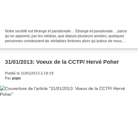
Notre société est étrange et paradoxale… Etrange et paradoxale… parce
qu’on apprend, par les médias, que depuis plusieurs années, quelques
personnes construisent de véritables fortunes alors qu’autour de nous,
beaucoup de gens ont bien du mal à vivre...
31/01/2013: Voeux de la CCTP/ Hervé Poher
Publié le 31/01/2013 à 19:19
Par
popo