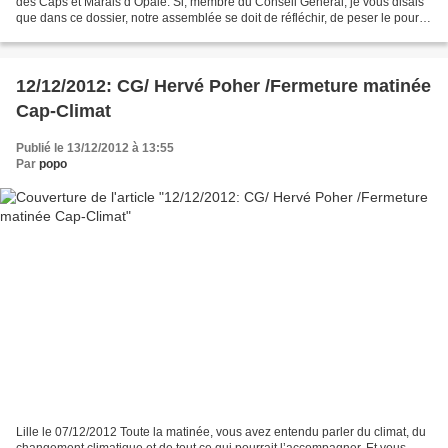
des Caps et Marais d’Opale. Si, membre du Conseil Général, je vous disais
que dans ce dossier, notre assemblée se doit de réfléchir, de peser le pour et
le contre, d’évaluer, de...
12/12/2012: CG/ Hervé Poher /Fermeture matinée
Cap-Climat
Publié le 13/12/2012 à 13:55
Par
popo
Lille le 07/12/2012 Toute la matinée, vous avez entendu parler du climat, du
changement climatique et de tout ce qui pourrait l’accompagner. Et vous