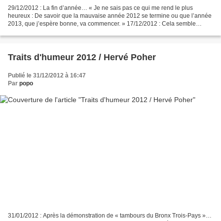
29/12/2012 : La fin d’année… « Je ne sais pas ce qui me rend le plus
heureux : De savoir que la mauvaise année 2012 se termine ou que l’année
2013, que j’espère bonne, va commencer. » 17/12/2012 : Cela semble
évident… « Chez nous, on peut se disputer,...
Traits d'humeur 2012 / Hervé Poher
Publié le 31/12/2012 à 16:47
Par
popo
31/01/2012 : Après la démonstration de « tambours du Bronx Trois-Pays »…