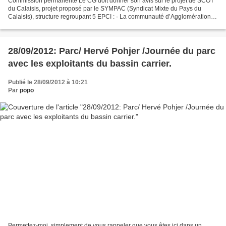
Commission permanente Le CG doit donner son avis sur le projet de SCOT
du Calaisis, projet proposé par le SYMPAC (Syndicat Mixte du Pays du
Calaisis), structure regroupant 5 EPCI : · La communauté d’Agglomération
de Cap-Calaisis, · La Communauté de Communes...
28/09/2012: Parc/ Hervé Pohjer /Journée du parc
avec les exploitants du bassin carrier.
Publié le 28/09/2012 à 10:21
Par
popo
Permettez-moi, simplement de vous rappeler que vous êtes ici dans un