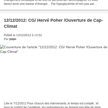
devez avoir une baisse d’énergie… Par hypoglycémie et non pas par
rupture de caténaire… aussi je ferai...
12/12/2012: CG/ Hervé Poher /Ouverture de Cap-
Climat
Publié le 13/12/2012 à 13:52
Par
popo
Lille le 7/12/2012 Pour chacun des intervenants, le temps est compté ; et
pour le confort de l’auditoire, les redondances ne doivent pas être de mise,